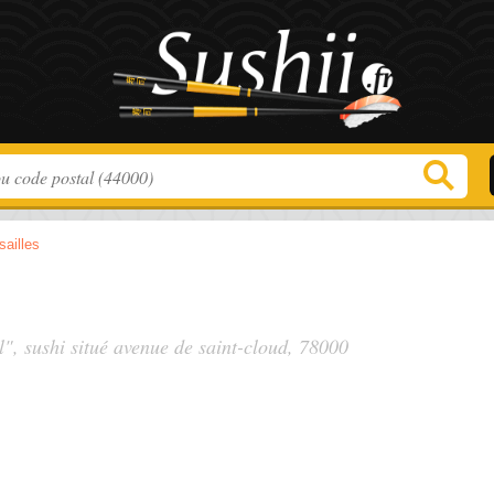
sailles
l", sushi situé
avenue de saint-cloud
, 78000