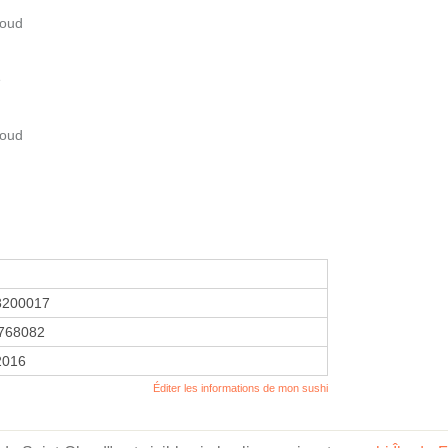
loud
e
loud
8200017
768082
 2016
Éditer les informations de mon sushi