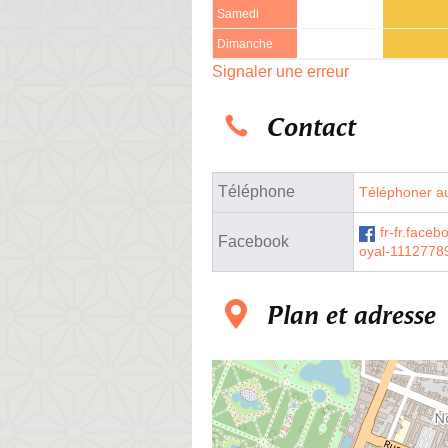
Samedi
Dimanche
Signaler une erreur
Contact
Téléphone
Téléphoner au
fr-fr.face
Facebook
oyal-111277
Plan et adresse