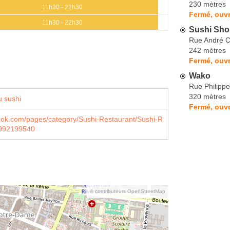
230 mètres
11h30 - 22h30
Fermé, ouvr
11h30 - 22h30
Sushi Sho
Rue André C
242 mètres
Fermé, ouvr
Wako
Rue Philipp
320 mètres
 sushi
Fermé, ouvr
book.com/pages/category/Sushi-Restaurant/Sushi-R
8992199540
© contributeurs OpenStreetMap