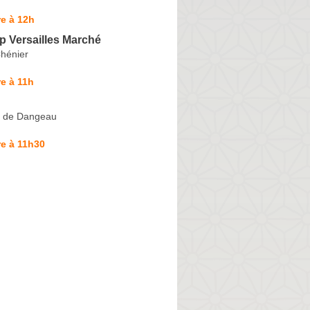
e à 12h
p Versailles Marché
hénier
e à 11h
e de Dangeau
e à 11h30