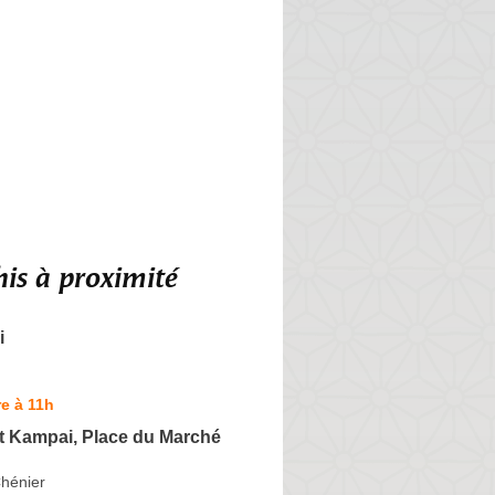
is à proximité
i
e à 11h
t Kampai, Place du Marché
hénier