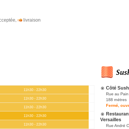
cceptée
,
livraison
Sush
Côté Sush
11h30 - 22h30
Rue au Pain
11h30 - 22h30
188 mètres
Fermé, ouvr
11h30 - 22h30
Restauran
11h30 - 22h30
Versailles
11h30 - 22h30
Rue André C