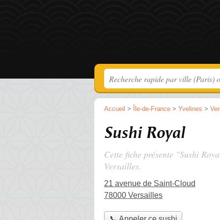
Accueil
>
Île-de-France
>
Yvelines
>
Ver
Sushi Royal
Cette fiche présente "Sushi Roya
Versailles.
21 avenue de Saint-Cloud
78000 Versailles
📞 Appeler ce sushi