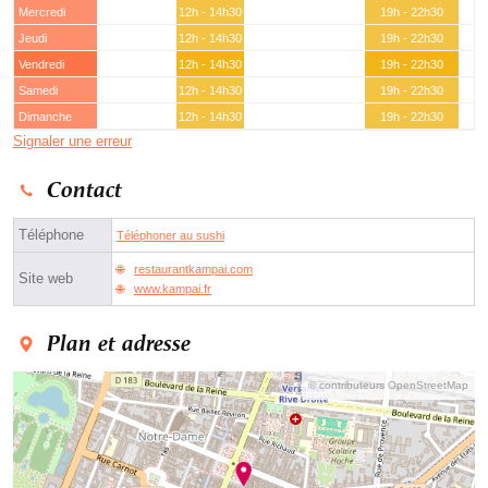
Mercredi
12h - 14h30
19h - 22h30
Jeudi
12h - 14h30
19h - 22h30
Vendredi
12h - 14h30
19h - 22h30
Samedi
12h - 14h30
19h - 22h30
Dimanche
12h - 14h30
19h - 22h30
Signaler une erreur
Contact
Téléphone
Téléphoner au sushi
restaurantkampai.com
Site web
www.kampai.fr
Plan et adresse
© contributeurs OpenStreetMap