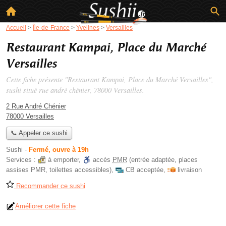
Accueil
>
Île-de-France
>
Yvelines
>
Versailles
Restaurant Kampai, Place du Marché
Versailles
Cette fiche présente "Restaurant Kampai, Place du Marché Versailles",
sushi situé
rue andré chénier
, 78000 Versailles.
2 Rue André Chénier
78000 Versailles
📞 Appeler ce sushi
Sushi
-
Fermé, ouvre à 19h
Services :
à emporter
,
accès
PMR
(entrée adaptée, places
assises PMR, toilettes accessibles)
,
CB acceptée
,
livraison
Recommander ce sushi
Améliorer cette fiche