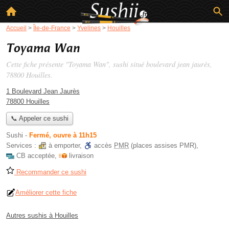
Accueil
>
Île-de-France
>
Yvelines
>
Houilles
Toyama Wan
Cette fiche présente "Toyama Wan", sushi situé
boulevard jean jaurès
,
78800 Houilles.
1 Boulevard Jean Jaurès
78800 Houilles
📞 Appeler ce sushi
Sushi
-
Fermé, ouvre à 11h15
Services :
à emporter
,
accès
PMR
(places assises PMR)
,
CB acceptée
,
livraison
Recommander ce sushi
Améliorer cette fiche
Autres sushis à Houilles