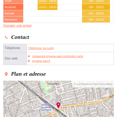
Jeudi
11h15 - 14h15
18h - 22h15
Vendredi
11h15 - 14h15
18h - 22h15
Samedi
18h - 22h15
Dimanche
18h - 22h15
Signaler une erreur
Contact
Téléphone
Téléphoner au sushi
restaurant-toyama-wan.com/notre-carte
Site web
toyama-wan.fr
Plan et adresse
© contributeurs OpenStreetMap