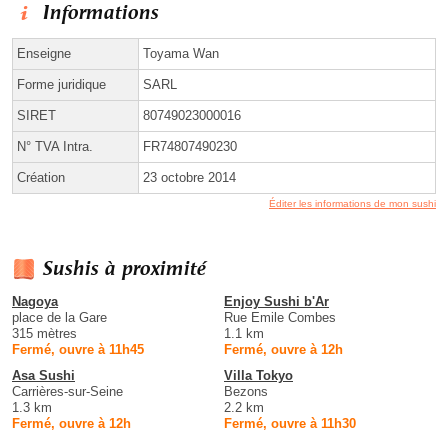
Informations
Enseigne
Toyama Wan
Forme juridique
SARL
SIRET
80749023000016
N° TVA Intra.
FR74807490230
Création
23 octobre 2014
Éditer les informations de mon sushi
Sushis à proximité
Nagoya
Enjoy Sushi b'Ar
place de la Gare
Rue Emile Combes
315 mètres
1.1 km
Fermé, ouvre à 11h45
Fermé, ouvre à 12h
Asa Sushi
Villa Tokyo
Carrières-sur-Seine
Bezons
1.3 km
2.2 km
Fermé, ouvre à 12h
Fermé, ouvre à 11h30