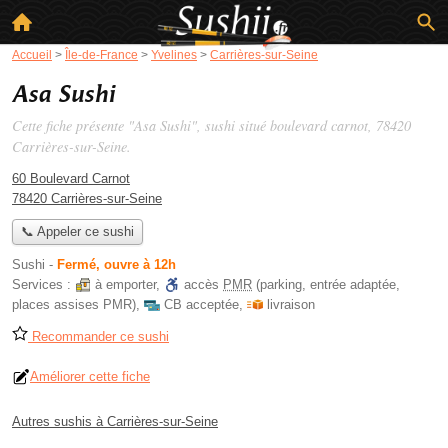
Accueil
>
Île-de-France
>
Yvelines
>
Carrières-sur-Seine
Asa Sushi
Cette fiche présente "Asa Sushi", sushi situé
boulevard carnot
, 78420
Carrières-sur-Seine.
60 Boulevard Carnot
78420 Carrières-sur-Seine
📞 Appeler ce sushi
Sushi
-
Fermé, ouvre à 12h
Services :
à emporter
,
accès
PMR
(parking, entrée adaptée,
places assises PMR)
,
CB acceptée
,
livraison
Recommander ce sushi
Améliorer cette fiche
Autres sushis à Carrières-sur-Seine