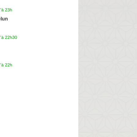
'à 23h
elun
u'à 22h30
'à 22h