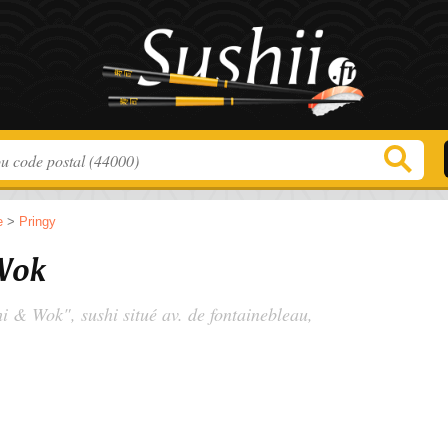
e
>
Pringy
Wok
hi & Wok", sushi situé
av. de fontainebleau
,