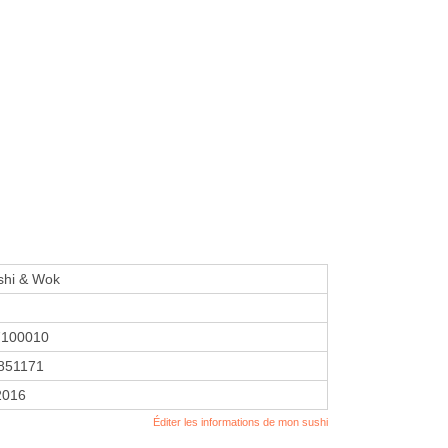
shi & Wok
7100010
851171
2016
Éditer les informations de mon sushi