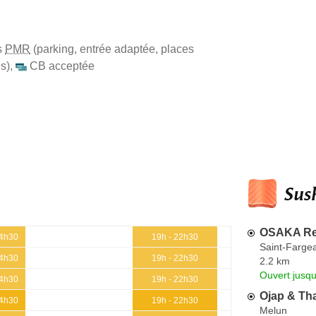
s
PMR
(parking, entrée adaptée, places
s)
,
CB acceptée
Sush
OSAKA Res
14h30
19h - 22h30
Saint-Farge
14h30
19h - 22h30
2.2 km
Ouvert jusqu
14h30
19h - 22h30
Ojap & Tha
14h30
19h - 22h30
Melun