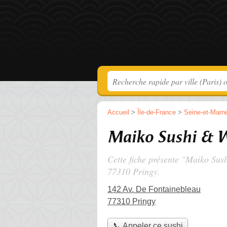
Accueil
>
Île-de-France
>
Seine-et-Marn
Maiko Sushi & 
Cette fiche présente "Maiko Sus
77310 Pringy.
142 Av. De Fontainebleau
77310 Pringy
📞 Appeler ce sushi