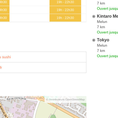
14h30
19h - 22h30
7 km
Ouvert jusqu
14h30
19h - 22h30
Kintaro M
14h30
19h - 22h30
Melun
7 km
Ouvert jusq
Tokyo
Melun
7 km
Ouvert jusqu
 sushi
fr
© contributeurs OpenStreetMap