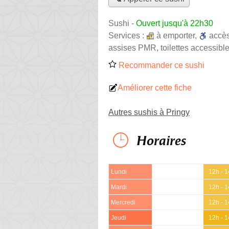
Sushi
-
Ouvert jusqu'à 22h30
Services :
à emporter
,
accè
assises PMR, toilettes accessible
Recommander ce sushi
Améliorer cette fiche
Autres sushis à Pringy
Horaires
Lundi
12h - 
Mardi
12h - 
Mercredi
12h - 
Jeudi
12h - 