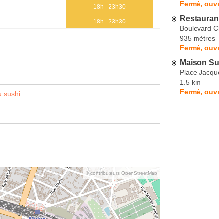
Fermé, ouvr
18h - 23h30
Restauran
18h - 23h30
Boulevard C
935 mètres
Fermé, ouvr
Maison Su
Place Jacqu
1.5 km
Fermé, ouvr
 sushi
© contributeurs OpenStreetMap