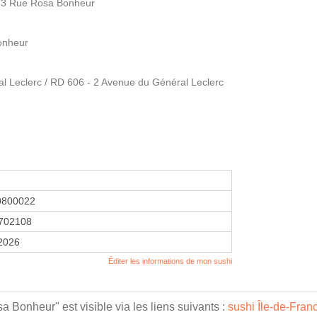
- 3 Rue Rosa Bonheur
onheur
l Leclerc / RD 606 - 2 Avenue du Général Leclerc
0800022
702108
 2026
Éditer les informations de mon sushi
 Bonheur" est visible via les liens suivants :
sushi Île-de-Fran