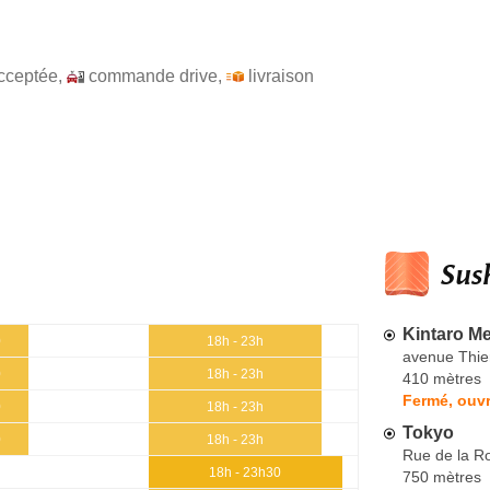
cceptée
,
commande drive
,
livraison
Sush
Kintaro M
0
18h - 23h
avenue Thie
0
18h - 23h
410 mètres
Fermé, ouvr
0
18h - 23h
Tokyo
0
18h - 23h
Rue de la R
18h - 23h30
750 mètres