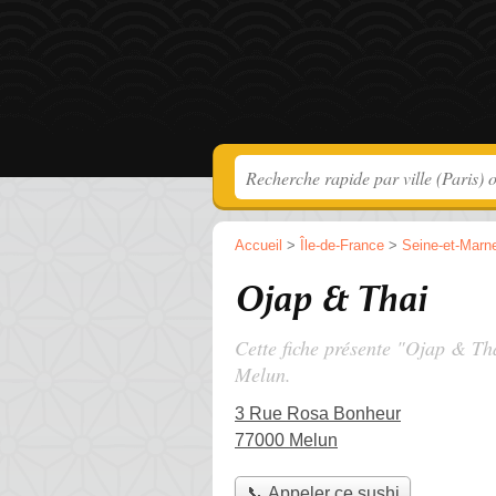
Accueil
>
Île-de-France
>
Seine-et-Marn
Ojap & Thai
Cette fiche présente "Ojap & Tha
Melun.
3 Rue Rosa Bonheur
77000 Melun
📞 Appeler ce sushi