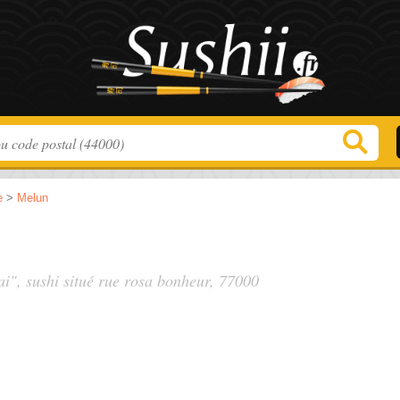
e
>
Melun
i", sushi situé
rue rosa bonheur
, 77000