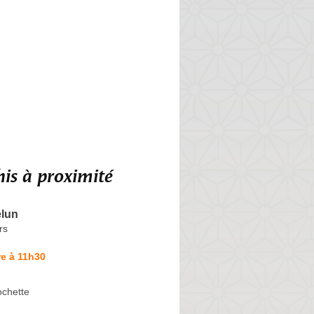
is à proximité
elun
rs
e à 11h30
ochette