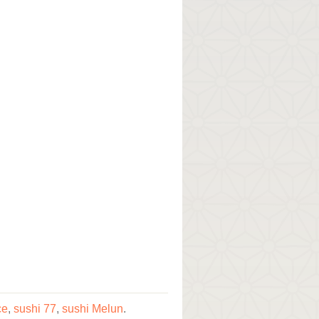
ce
,
sushi 77
,
sushi Melun
.