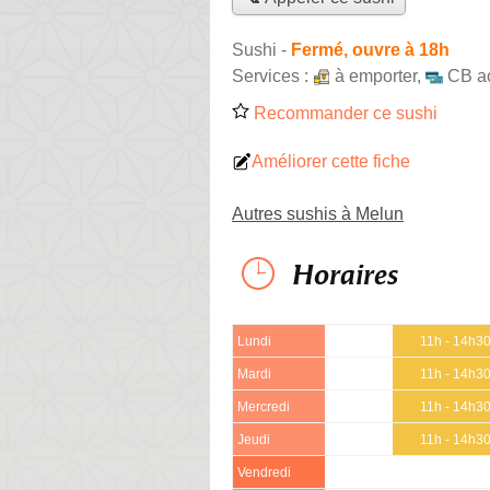
Sushi
-
Fermé, ouvre à 18h
Services :
à emporter
,
CB a
Recommander ce sushi
Améliorer cette fiche
Autres sushis à Melun
Horaires
Lundi
11h - 14h3
Mardi
11h - 14h3
Mercredi
11h - 14h3
Jeudi
11h - 14h3
Vendredi