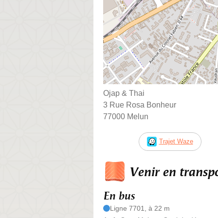
Ojap & Thai
3 Rue Rosa Bonheur
77000 Melun
Trajet Waze
Venir en trans
En bus
Ligne 7701, à 22 m