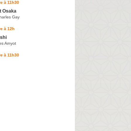
e à 11h30
t Osaka
harles Gay
e à 12h
shi
es Amyot
e à 11h30