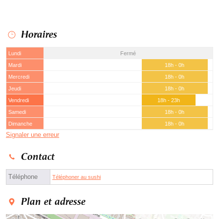
Horaires
Lundi
Fermé
Mardi
18h - 0h
Mercredi
18h - 0h
Jeudi
18h - 0h
Vendredi
18h - 23h
Samedi
18h - 0h
Dimanche
18h - 0h
Signaler une erreur
Contact
Téléphone
Téléphoner au sushi
Plan et adresse