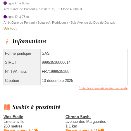
Ligne C, à 98 m
Arrêt Gare de Pontault (Rue de l'Est) - 3 Place Auribault
Ligne D, à 75 m
Arrêt Gare de Pontault (Square A. Rodrigues) - 5bis Avenue du Duc de Dantzig
Voir tout
Informations
Forme juridique
SAS
SIRET
99953538800014
N° TVA Intra.
FR71999535388
Création
10 décembre 2025
Éditer les informations de mon sushi
Sushis à proximité
Wok Etoile
Chrono Sushi
Émerainville
avenue des Marguerites
260 mètres
1.1 km
Fermé, ouvre à 12h
Fermé, ouvre à 11h45