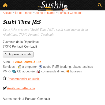
Accueil
>
Île-de-France
>
Seine-et-Marne
>
Pontault-Combault
Sushi Time J&S
Cette fiche présente "Sushi Time J&S", sushi situé
avenue de la
république
, 77340 Pontault-Combault.
7 avenue de la République
77340 Pontault-Combault
📞 Appeler ce sushi
Sushi
-
Fermé, ouvre à 18h
Services :
à emporter
,
accès
PMR
(parking, places assises
PMR)
,
CB acceptée
,
commande drive
,
livraison
Recommander ce sushi
Améliorer cette fiche
Autres sushis à Pontault-Combault