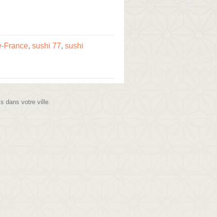
de-France
,
sushi 77
,
sushi
is dans votre ville.