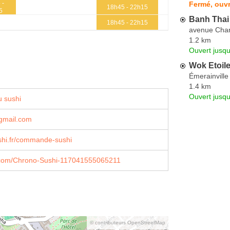
 -
Fermé, ouvr
18h45 - 22h15
5
Banh Thai
18h45 - 22h15
avenue Char
1.2 km
Ouvert jusqu
Wok Etoil
Émerainville
1.4 km
Ouvert jusq
 sushi
gmail.com
shi.fr/commande-sushi
com/Chrono-Sushi-117041555065211
© contributeurs OpenStreetMap