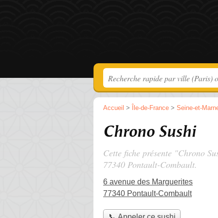
Accueil
>
Île-de-France
>
Seine-et-Marn
Chrono Sushi
Cette fiche présente "Chrono Sus
77340 Pontault-Combault.
6 avenue des Marguerites
77340 Pontault-Combault
📞 Appeler ce sushi