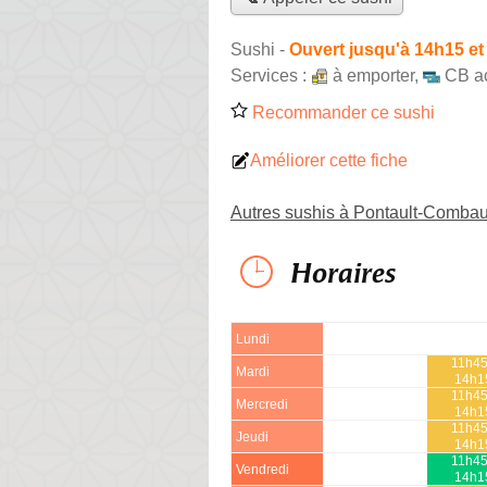
Sushi
-
Ouvert jusqu'à 14h15 et
Services :
à emporter
,
CB a
Recommander ce sushi
Améliorer cette fiche
Autres sushis à Pontault-Combau
Horaires
Lundi
11h45
Mardi
14h1
11h45
Mercredi
14h1
11h45
Jeudi
14h1
11h45
Vendredi
14h1