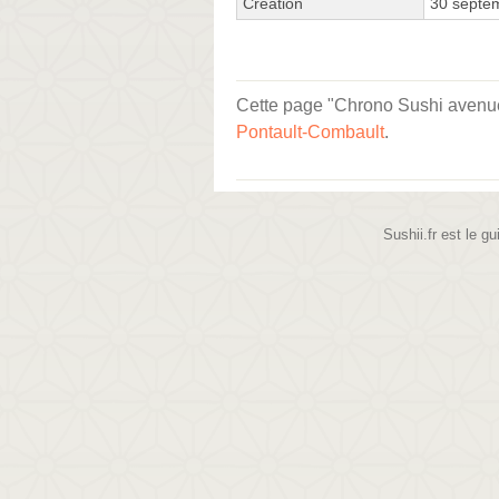
Création
30 septe
Cette page "Chrono Sushi avenue d
Pontault-Combault
.
Sushii.fr est le gu