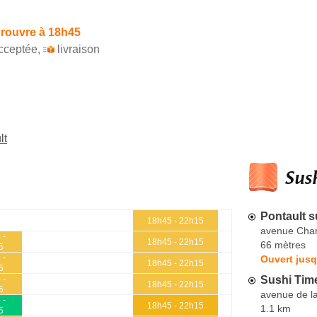
 rouvre à 18h45
cceptée
,
livraison
lt
Sush
Pontault s
18h45 - 22h15
avenue Char
 -
18h45 - 22h15
66 mètres
5
 -
Ouvert jusq
18h45 - 22h15
5
Sushi Tim
 -
18h45 - 22h15
5
avenue de l
 -
18h45 - 22h15
1.1 km
5