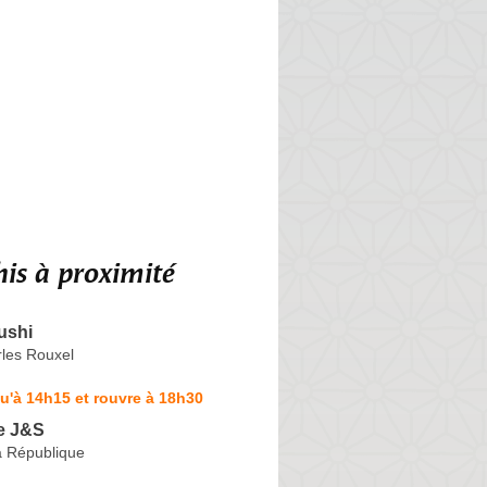
is à proximité
ushi
les Rouxel
u'à 14h15 et rouvre à 18h30
e J&S
a République