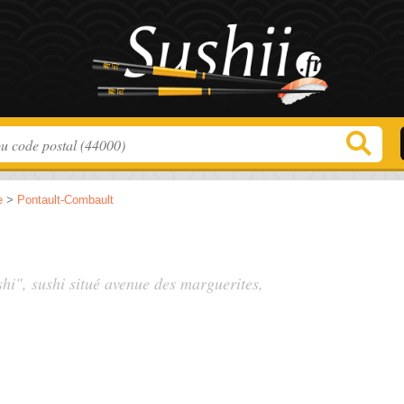
e
>
Pontault-Combault
hi", sushi situé
avenue des marguerites
,