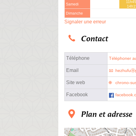
11h45
Samedi
14h1
Dimanche
Signaler une erreur
Contact
Téléphone
Téléphoner au
Email
hezhufuⓐ
Site web
chrono-su
Facebook
facebook.
Plan et adresse