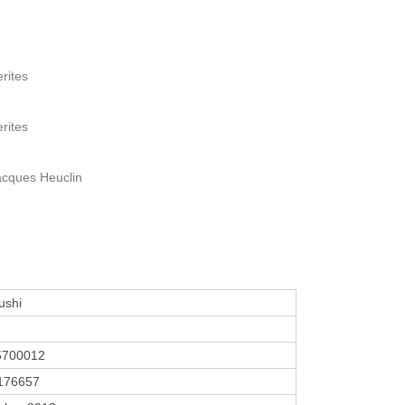
rites
rites
acques Heuclin
ushi
5700012
176657