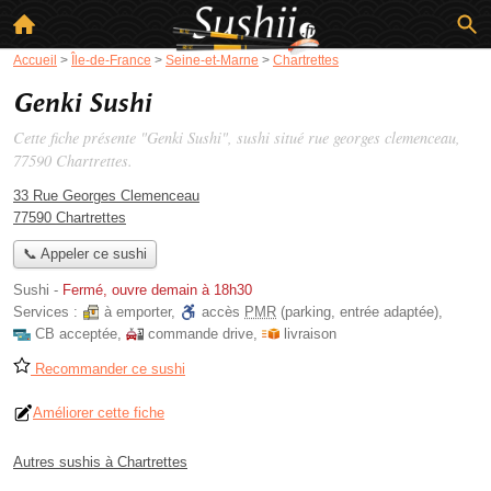
Accueil
>
Île-de-France
>
Seine-et-Marne
>
Chartrettes
Genki Sushi
Cette fiche présente "Genki Sushi", sushi situé
rue georges clemenceau
,
77590 Chartrettes.
33 Rue Georges Clemenceau
77590 Chartrettes
📞 Appeler ce sushi
Sushi
-
Fermé, ouvre demain à 18h30
Services :
à emporter
,
accès
PMR
(parking, entrée adaptée)
,
CB acceptée
,
commande drive
,
livraison
Recommander ce sushi
Améliorer cette fiche
Autres sushis à Chartrettes