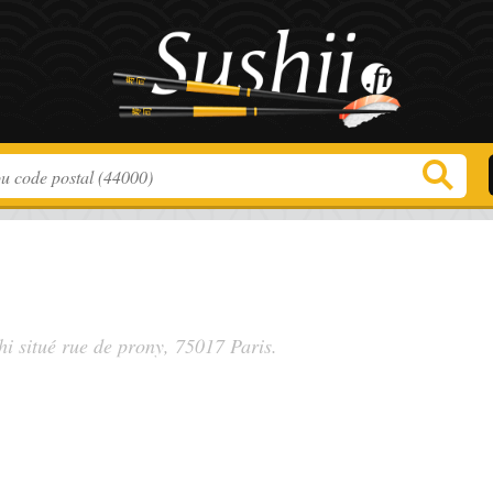
hi situé
rue de prony
, 75017 Paris.