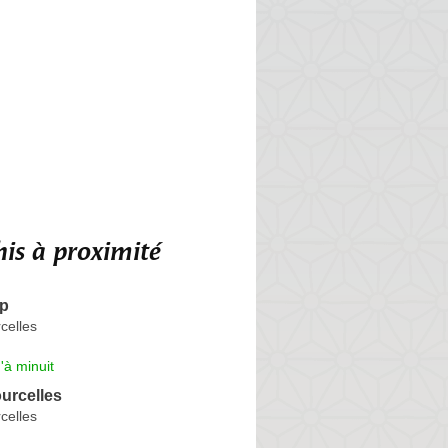
is à proximité
op
celles
'à minuit
urcelles
celles