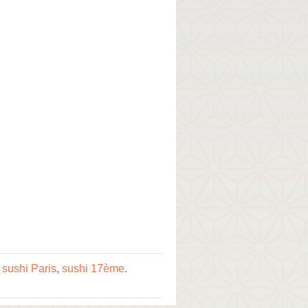
,
sushi Paris
,
sushi 17ème
.