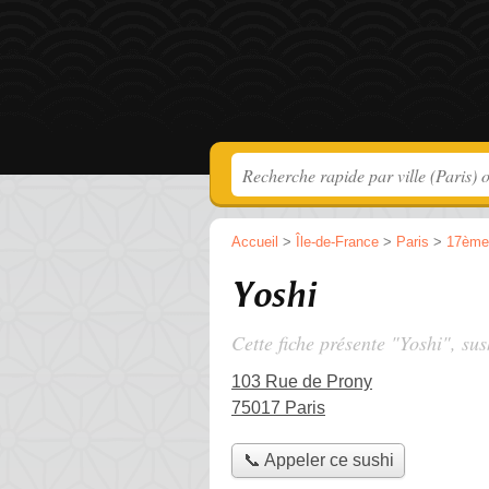
Accueil
>
Île-de-France
>
Paris
>
17ème
Yoshi
Cette fiche présente "Yoshi", sus
103 Rue de Prony
75017 Paris
📞 Appeler ce sushi