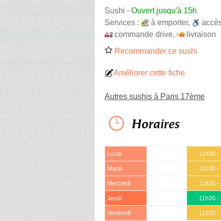
Sushi
-
Ouvert jusqu'à 15h
Services :
à emporter
,
accè
commande drive
,
livraison
Recommander ce sushi
Améliorer cette fiche
Autres sushis à Paris 17ème
Horaires
Lundi
11h30 -
Mardi
11h30 -
Mercredi
11h30 -
Jeudi
11h30 -
Vendredi
11h30 -