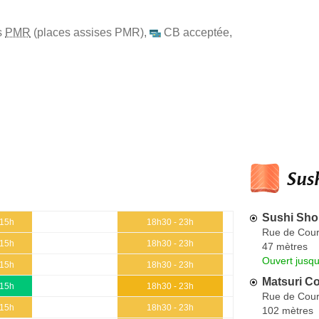
s
PMR
(places assises PMR)
,
CB acceptée
,
Sush
Sushi Sh
 15h
18h30 - 23h
Rue de Cour
 15h
18h30 - 23h
47 mètres
Ouvert jusqu
 15h
18h30 - 23h
Matsuri Co
 15h
18h30 - 23h
Rue de Cour
 15h
18h30 - 23h
102 mètres