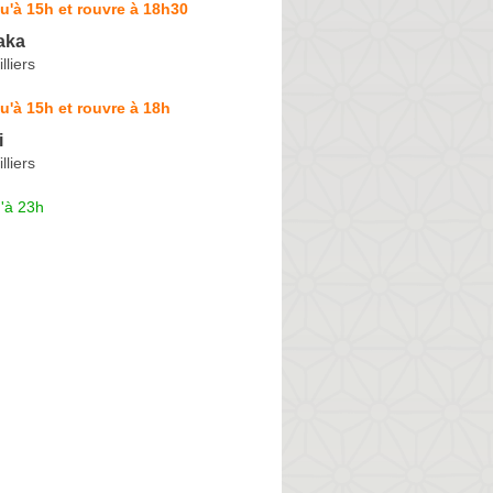
u'à 15h et rouvre à 18h30
aka
lliers
u'à 15h et rouvre à 18h
i
lliers
'à 23h