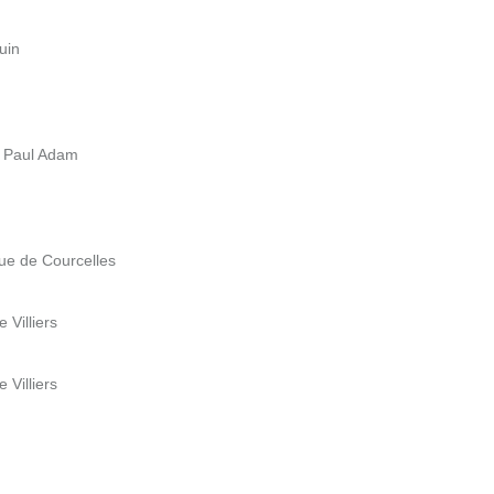
uin
e Paul Adam
Rue de Courcelles
 Villiers
 Villiers