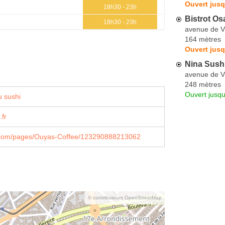
Ouvert jusq
18h30 - 23h
Bistrot Os
18h30 - 23h
avenue de Vi
164 mètres
Ouvert jusq
Nina Sush
avenue de Vi
248 mètres
Ouvert jusqu
 sushi
.fr
com/pages/Ouyas-Coffee/123290888213062
© contributeurs OpenStreetMap