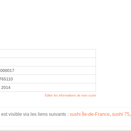
1000017
765110
r 2014
Éditer les informations de mon sushi
st visible via les liens suivants :
sushi Île-de-France
,
sushi 75