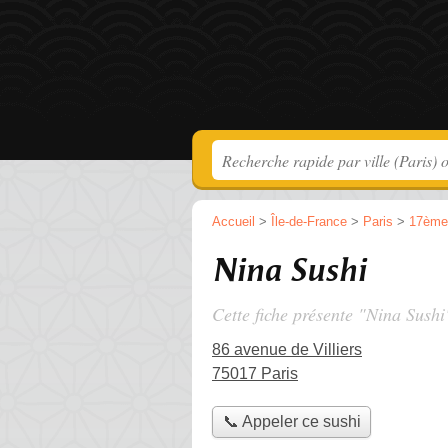
Accueil
>
Île-de-France
>
Paris
>
17ème
Nina Sushi
Cette fiche présente "Nina Sushi
86 avenue de Villiers
75017 Paris
📞 Appeler ce sushi