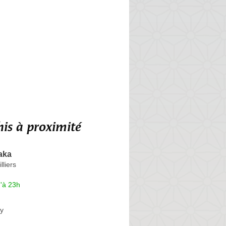
is à proximité
aka
lliers
'à 23h
y