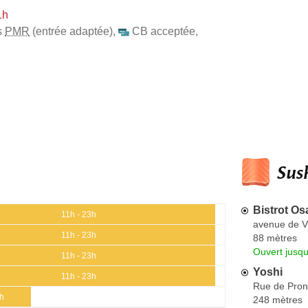
1h
s
PMR
(entrée adaptée)
,
CB acceptée
,
Sush
Bistrot Os
11h - 23h
avenue de Vi
11h - 23h
88 mètres
Ouvert jusqu
11h - 23h
Yoshi
11h - 23h
Rue de Pron
5h
248 mètres