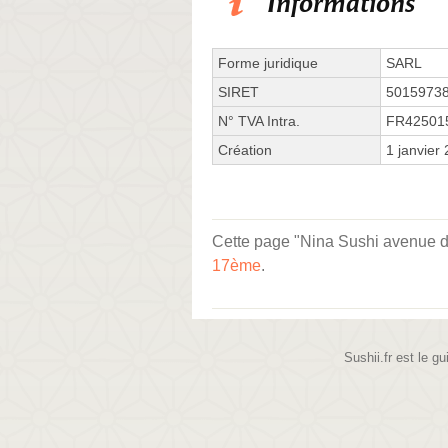
Informations
Forme juridique
SARL
SIRET
5015973
N° TVA Intra.
FR42501
Création
1 janvier
Cette page "Nina Sushi avenue de V
17ème
.
Sushii.fr est le gu