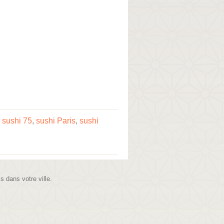
,
sushi 75
,
sushi Paris
,
sushi
is dans votre ville.