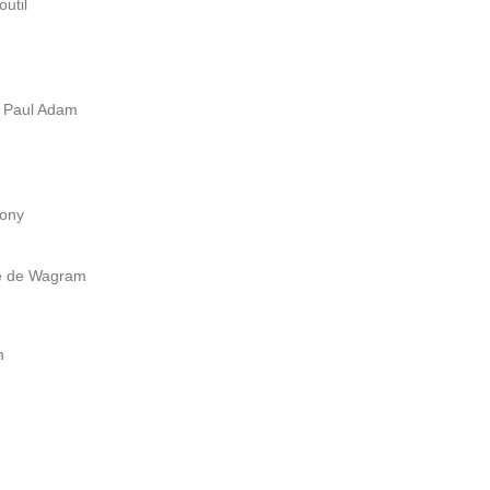
util
e Paul Adam
rony
ue de Wagram
m