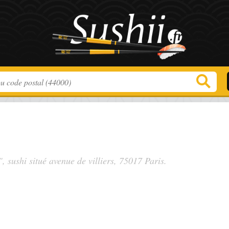
", sushi situé
avenue de villiers
, 75017 Paris.