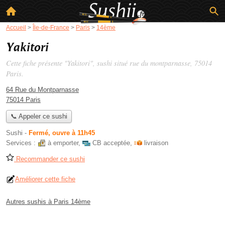
Accueil
>
Île-de-France
>
Paris
>
14ème
Yakitori
Cette fiche présente "Yakitori", sushi situé
rue du montparnasse
, 75014
Paris.
64 Rue du Montparnasse
75014 Paris
📞 Appeler ce sushi
Sushi
-
Fermé, ouvre à 11h45
Services :
à emporter
,
CB acceptée
,
livraison
Recommander ce sushi
Améliorer cette fiche
Autres sushis à Paris 14ème