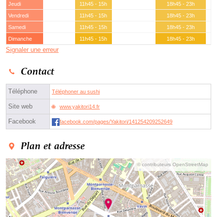
Jeudi
11h45 - 15h
18h45 - 23h
Vendredi
11h45 - 15h
18h45 - 23h
Samedi
11h45 - 15h
18h45 - 23h
Dimanche
11h45 - 15h
18h45 - 23h
Signaler une erreur
Contact
Téléphone
Téléphoner au sushi
Site web
www.yakitori14.fr
Facebook
facebook.com/pages/Yakitori/141254209252649
Plan et adresse
© contributeurs OpenStreetMap