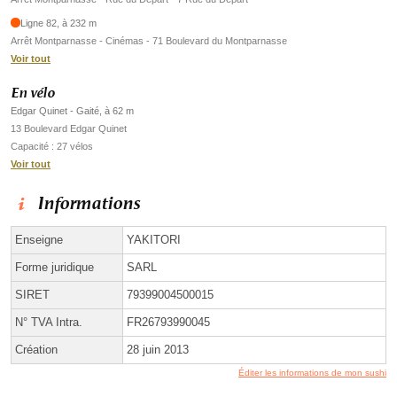
Ligne 82, à 232 m
Arrêt Montparnasse - Cinémas - 71 Boulevard du Montparnasse
Voir tout
En vélo
Edgar Quinet - Gaité, à 62 m
13 Boulevard Edgar Quinet
Capacité : 27 vélos
Voir tout
Informations
Enseigne
YAKITORI
Forme juridique
SARL
SIRET
79399004500015
N° TVA Intra.
FR26793990045
Création
28 juin 2013
Éditer les informations de mon sushi