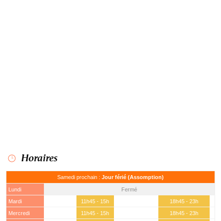
Horaires
Samedi prochain :
Jour férié (Assomption)
Lundi
Fermé
Mardi
11h45 - 15h
18h45 - 23h
Mercredi
11h45 - 15h
18h45 - 23h