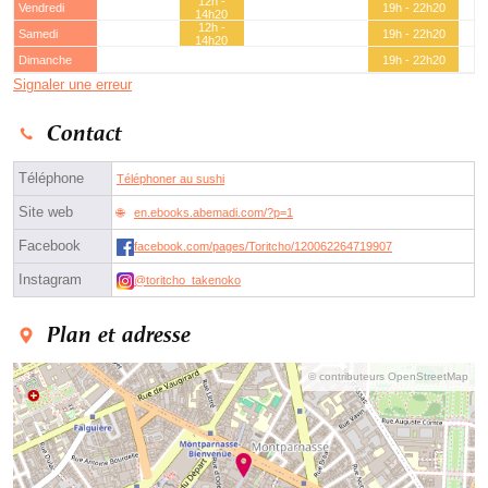
12h -
Vendredi
19h - 22h20
14h20
12h -
Samedi
19h - 22h20
14h20
Dimanche
19h - 22h20
Signaler une erreur
Contact
Téléphone
Téléphoner au sushi
Site web
en.ebooks.abemadi.com/?p=1
Facebook
facebook.com/pages/Toritcho/120062264719907
Instagram
@toritcho_takenoko
Plan et adresse
© contributeurs OpenStreetMap