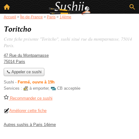
Accueil
>
Île-de-France
>
Paris
>
14ème
Toritcho
Cette fiche présente "Toritcho", sushi situé
rue du montparnasse
, 75014
Paris.
47 Rue du Montparnasse
75014 Paris
📞 Appeler ce sushi
Sushi
-
Fermé, ouvre à 19h
Services :
à emporter
,
CB acceptée
Recommander ce sushi
Améliorer cette fiche
Autres sushis à Paris 14ème