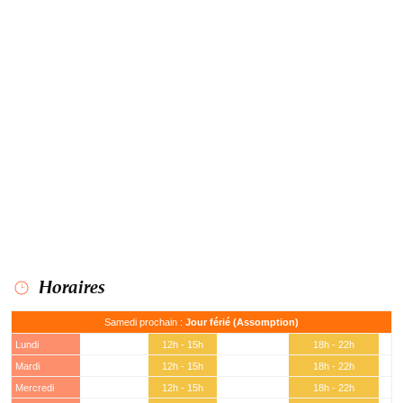
Horaires
Samedi prochain :
Jour férié (Assomption)
Lundi
12h - 15h
18h - 22h
Mardi
12h - 15h
18h - 22h
Mercredi
12h - 15h
18h - 22h