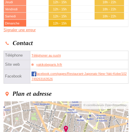
Jeudi
12h - 15h
18h - 22h
Vendredi
12h - 15h
18h - 22h
Samedi
12h - 15h
18h - 22h
Dimanche
12h - 15h
Signaler une erreur
Contact
Téléphone
Téléphoner au sushi
Site web
yakikobeparis.fr/fr
facebook.com/pages/Restaurant-Japonais-New-Yaki-Kobe/102
Facebook
749263163526
Plan et adresse
© contributeurs OpenStreetMap