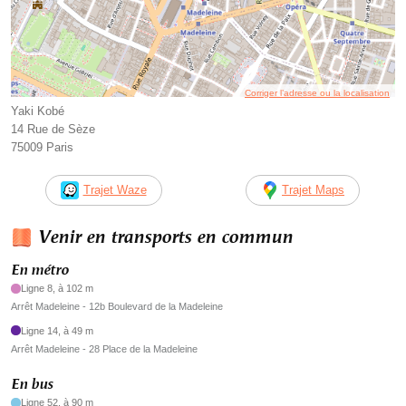
Corriger l’adresse ou la localisation
Yaki Kobé
14 Rue de Sèze
75009 Paris
Trajet Waze
Trajet Maps
Venir en transports en commun
En métro
Ligne 8, à 102 m
Arrêt Madeleine - 12b Boulevard de la Madeleine
Ligne 14, à 49 m
Arrêt Madeleine - 28 Place de la Madeleine
En bus
Ligne 52, à 90 m