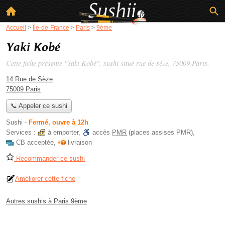
Accueil
>
Île-de-France
>
Paris
>
9ème
Yaki Kobé
Cette fiche présente "Yaki Kobé", sushi situé
rue de sèze
, 75009 Paris.
14 Rue de Sèze
75009 Paris
📞 Appeler ce sushi
Sushi
-
Fermé, ouvre à 12h
Services :
à emporter
,
accès
PMR
(places assises PMR)
,
CB acceptée
,
livraison
Recommander ce sushi
Améliorer cette fiche
Autres sushis à Paris 9ème