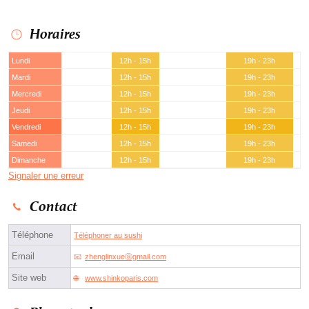
Horaires
Lundi
12h - 15h
19h - 23h
Mardi
12h - 15h
19h - 23h
Mercredi
12h - 15h
19h - 23h
Jeudi
12h - 15h
19h - 23h
Vendredi
12h - 15h
19h - 23h
Samedi
12h - 15h
19h - 23h
Dimanche
12h - 15h
19h - 23h
Signaler une erreur
Contact
Téléphone
Téléphoner au sushi
Email
zhenglinxueⓐgmail.com
Site web
www.shinkoparis.com