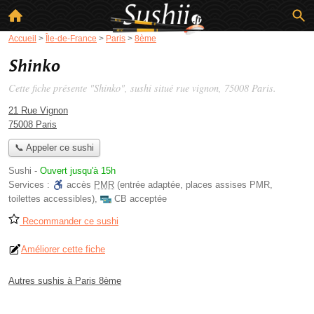
Accueil
>
Île-de-France
>
Paris
>
8ème
Shinko
Cette fiche présente "Shinko", sushi situé
rue vignon
, 75008 Paris.
21 Rue Vignon
75008 Paris
📞 Appeler ce sushi
Sushi
-
Ouvert jusqu'à 15h
Services :
accès
PMR
(entrée adaptée, places assises PMR,
toilettes accessibles)
,
CB acceptée
Recommander ce sushi
Améliorer cette fiche
Autres sushis à Paris 8ème