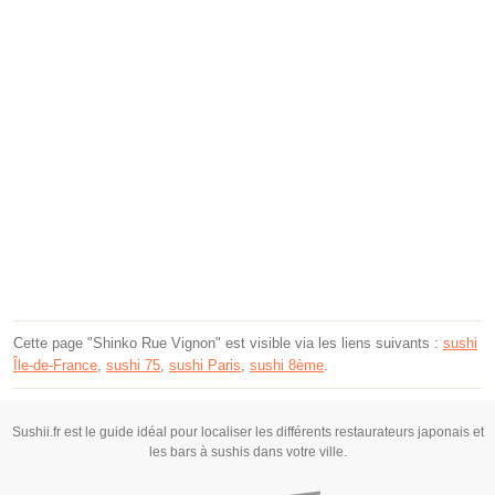
Cette page "Shinko Rue Vignon" est visible via les liens suivants :
sushi
Île-de-France
,
sushi 75
,
sushi Paris
,
sushi 8ème
.
Sushii.fr est le guide idéal pour localiser les différents restaurateurs japonais et
les bars à sushis dans votre ville.