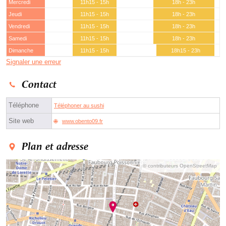
Mercredi
11h15 - 15h
18h - 23h
Jeudi
11h15 - 15h
18h - 23h
Vendredi
11h15 - 15h
18h - 23h
Samedi
11h15 - 15h
18h - 23h
Dimanche
11h15 - 15h
18h15 - 23h
Signaler une erreur
Contact
Téléphone
Téléphoner au sushi
Site web
www.obento09.fr
Plan et adresse
© contributeurs OpenStreetMap