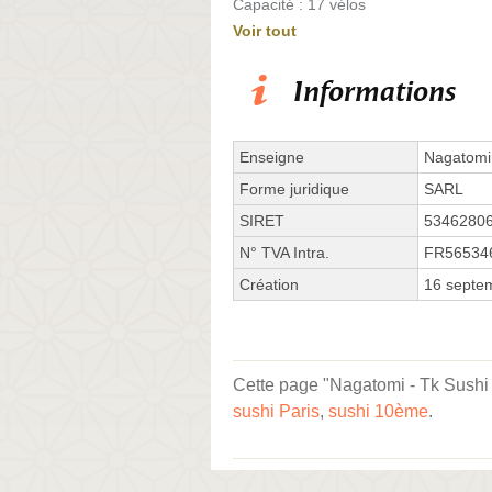
Capacité : 17 vélos
Voir tout
Informations
Enseigne
Nagatomi 
Forme juridique
SARL
SIRET
5346280
N° TVA Intra.
FR56534
Création
16 septe
Cette page "Nagatomi - Tk Sushi 
sushi Paris
,
sushi 10ème
.