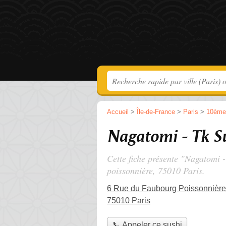
Accueil
>
Île-de-France
>
Paris
>
10ème
Nagatomi - Tk S
Cette fiche présente "Nagatomi -
poissonnière
, 75010 Paris.
6 Rue du Faubourg Poissonnière
75010 Paris
📞 Appeler ce sushi