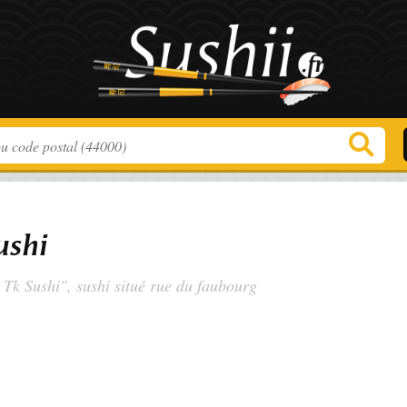
ushi
 Tk Sushi", sushi situé
rue du faubourg