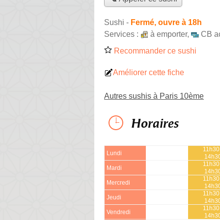
Sushi
-
Fermé, ouvre à 18h
Services :
à emporter
,
CB a
Recommander ce sushi
Améliorer cette fiche
Autres sushis à Paris 10ème
Horaires
11h30
Lundi
14h3
11h30
Mardi
14h3
11h30
Mercredi
14h3
11h30
Jeudi
14h3
11h30
Vendredi
14h3