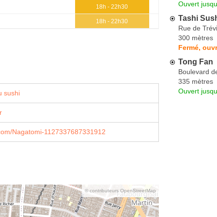
Ouvert jusq
18h - 22h30
Tashi Sus
18h - 22h30
Rue de Trév
300 mètres
Fermé, ouvr
Tong Fan
Boulevard d
335 mètres
Ouvert jusqu
 sushi
r
com/Nagatomi-1127337687331912
© contributeurs OpenStreetMap