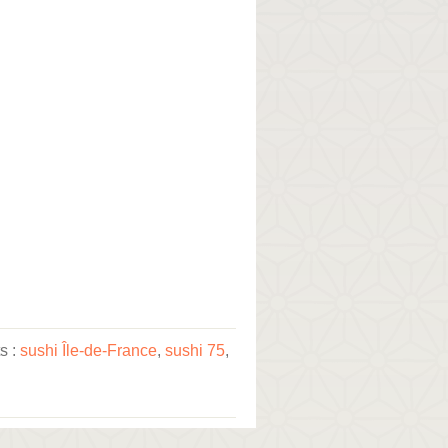
s :
sushi Île-de-France
,
sushi 75
,