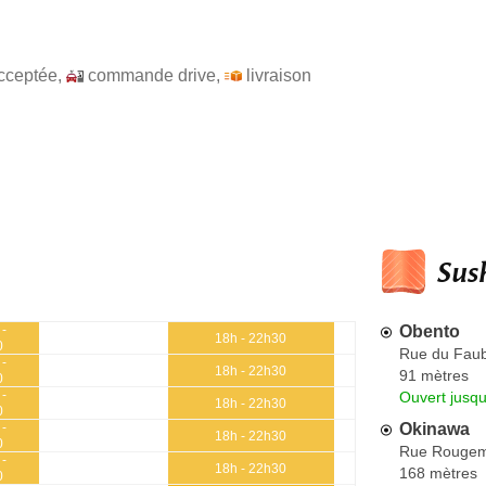
cceptée
,
commande drive
,
livraison
Sush
Obento
 -
18h - 22h30
0
Rue du Faub
 -
18h - 22h30
91 mètres
0
 -
Ouvert jusqu
18h - 22h30
0
Okinawa
 -
18h - 22h30
0
Rue Rougem
 -
18h - 22h30
168 mètres
0