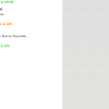
u'à 14h30
hi
ise
e à 12h
e Bonne Nouvelle
'à 22h