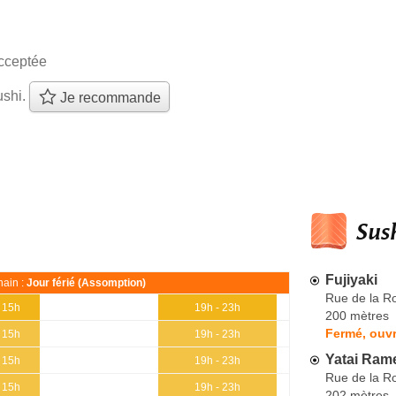
cceptée
ushi.
Je recommande
Sush
Fujiyaki
ain :
Jour férié (Assomption)
Rue de la R
- 15h
19h - 23h
200 mètres
Fermé, ouvr
- 15h
19h - 23h
Yatai Rame
- 15h
19h - 23h
Rue de la R
- 15h
19h - 23h
202 mètres