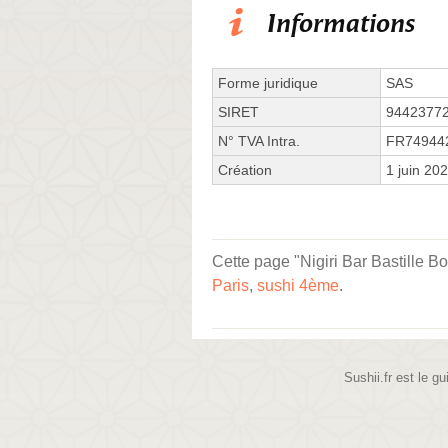
Informations
Forme juridique
SAS
SIRET
9442377
N° TVA Intra.
FR74944
Création
1 juin 20
Cette page "Nigiri Bar Bastille B
Paris
,
sushi 4ème
.
Sushii.fr est le gu