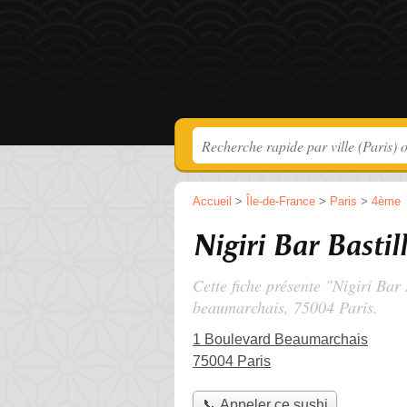
Accueil
>
Île-de-France
>
Paris
>
4ème
Nigiri Bar Bastil
Cette fiche présente "Nigiri Bar 
beaumarchais
, 75004 Paris.
1 Boulevard Beaumarchais
75004 Paris
📞 Appeler ce sushi