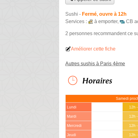
Sushi
-
Fermé, ouvre à 12h
Services :
à emporter
,
CB a
2 personnes
recommandent
ce s
Améliorer cette fiche
Autres sushis à Paris 4ème
Horaires
Samedi proch
Lundi
12h 
Mardi
12h 
Mercredi
12h 
Jeudi
12h 