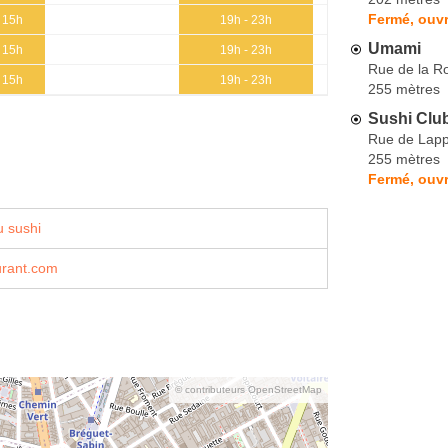
Fermé, ouvr
- 15h
19h - 23h
Umami
- 15h
19h - 23h
Rue de la R
- 15h
19h - 23h
255 mètres
Sushi Club
Rue de Lap
255 mètres
Fermé, ouvr
 sushi
aurant.com
© contributeurs OpenStreetMap