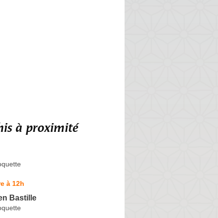
is à proximité
oquette
e à 12h
n Bastille
oquette