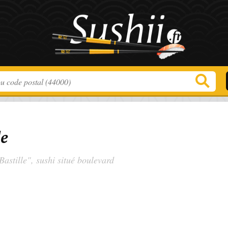
le
Bastille", sushi situé
boulevard