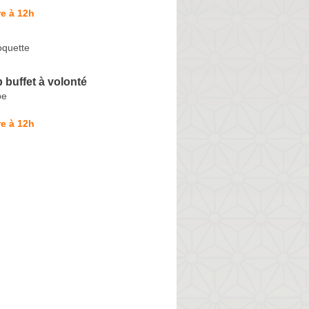
e à 12h
oquette
 buffet à volonté
pe
e à 12h