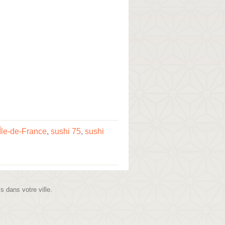
Île-de-France
,
sushi 75
,
sushi
is dans votre ville.