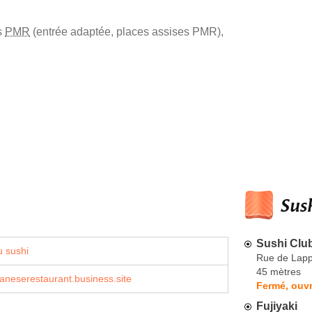
s
PMR
(entrée adaptée, places assises PMR)
,
Sush
Sushi Club
 sushi
Rue de Lap
45 mètres
neserestaurant.business.site
Fermé, ouvr
Fujiyaki