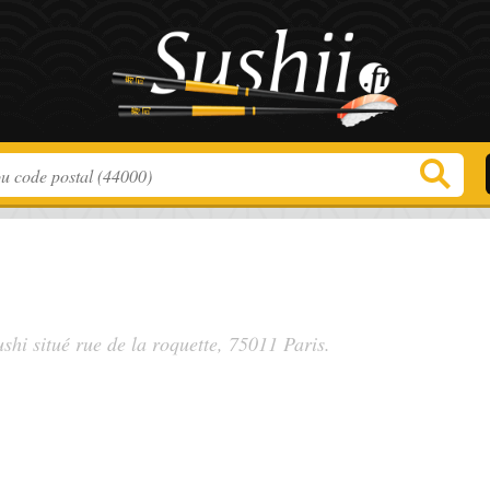
ushi situé
rue de la roquette
, 75011 Paris.