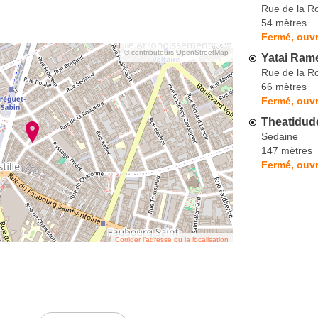
Rue de la R
54 mètres
Fermé, ouvr
© contributeurs OpenStreetMap
Yatai Rame
Rue de la R
66 mètres
Fermé, ouvr
Theatidud
Sedaine
147 mètres
Fermé, ouv
Corriger l’adresse ou la localisation