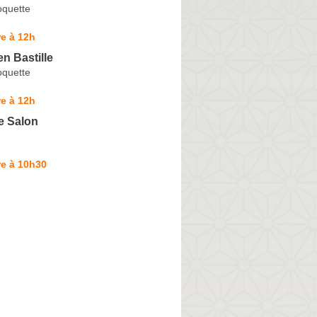
oquette
e à 12h
n Bastille
oquette
e à 12h
e Salon
re à 10h30