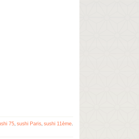
ushi 75
,
sushi Paris
,
sushi 11ème
.