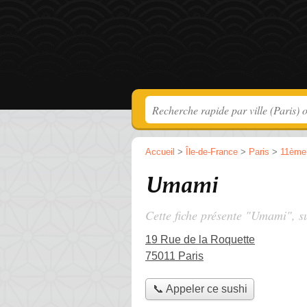
Accueil
>
Île-de-France
>
Paris
>
11ème
Umami
Cette fiche présente "Umami", s
19 Rue de la Roquette
75011 Paris
📞 Appeler ce sushi