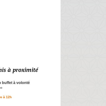
is à proximité
 buffet à volonté
pe
e à 12h