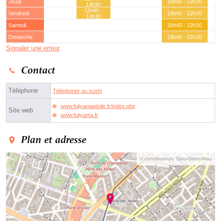
Jeudi
18h40 - 22h30
14h30
11h40 -
Vendredi
18h40 - 22h30
14h30
Samedi
18h40 - 22h30
Dimanche
18h40 - 22h30
Signaler une erreur
Contact
Téléphone
Téléphoner au sushi
www.fujiyamaetoile.fr/index.php
Site web
www.fujiyama.fr
Plan et adresse
© contributeurs OpenStreetMap