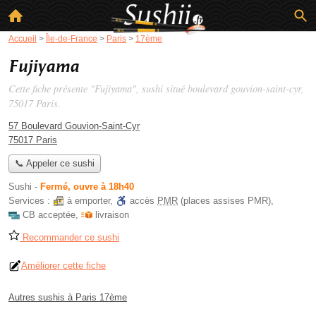
Accueil
>
Île-de-France
>
Paris
>
17ème
Fujiyama
Cette fiche présente "Fujiyama", sushi situé
boulevard gouvion-saint-cyr
,
75017 Paris.
57 Boulevard Gouvion-Saint-Cyr
75017 Paris
📞 Appeler ce sushi
Sushi
-
Fermé, ouvre à 18h40
Services :
à emporter
,
accès
PMR
(places assises PMR)
,
CB acceptée
,
livraison
Recommander ce sushi
Améliorer cette fiche
Autres sushis à Paris 17ème