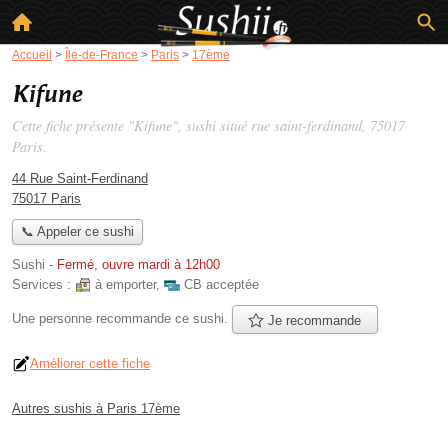
Accueil
>
Île-de-France
>
Paris
>
17ème
Kifune
Cette fiche présente "Kifune", sushi situé
rue saint-ferdinand
, 75017
Paris.
44 Rue Saint-Ferdinand
75017 Paris
📞 Appeler ce sushi
Sushi
-
Fermé, ouvre mardi à 12h00
Services :
à emporter
,
CB acceptée
Une personne
recommande
ce sushi.
Je recommande
Améliorer cette fiche
Autres sushis à Paris 17ème