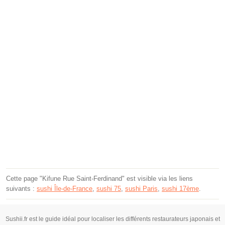
Cette page "Kifune Rue Saint-Ferdinand" est visible via les liens
suivants :
sushi Île-de-France
,
sushi 75
,
sushi Paris
,
sushi 17ème
.
Sushii.fr est le guide idéal pour localiser les différents restaurateurs japonais et