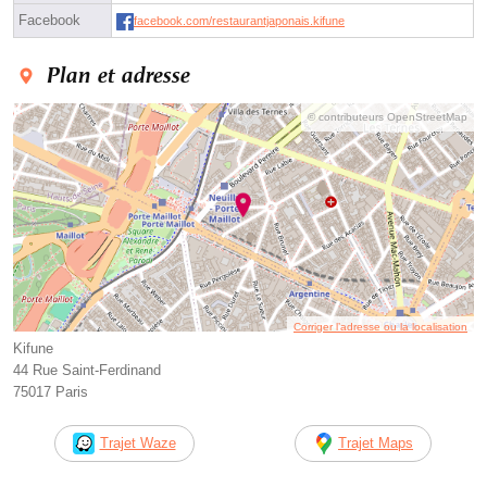
Facebook
facebook.com/restaurantjaponais.kifune
Plan et adresse
© contributeurs OpenStreetMap
Corriger l’adresse ou la localisation
Kifune
44 Rue Saint-Ferdinand
75017 Paris
Trajet Waze
Trajet Maps