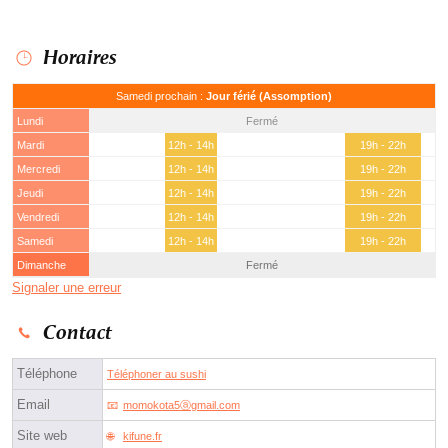
Horaires
Samedi prochain :
Jour férié (Assomption)
Lundi
Fermé
Mardi
12h - 14h
19h - 22h
Mercredi
12h - 14h
19h - 22h
Jeudi
12h - 14h
19h - 22h
Vendredi
12h - 14h
19h - 22h
Samedi
12h - 14h
19h - 22h
Dimanche
Fermé
Signaler une erreur
Contact
Téléphone
Téléphoner au sushi
Email
momokota5ⓐgmail.com
Site web
kifune.fr