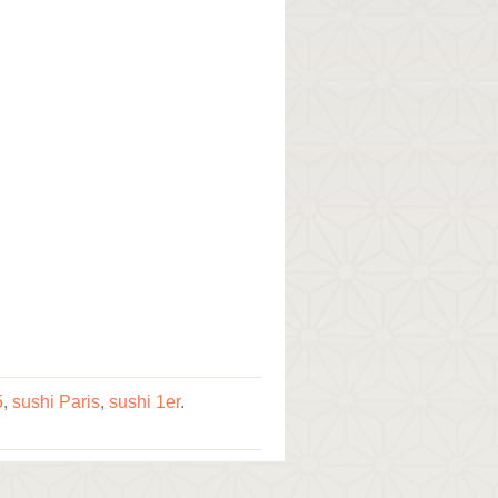
5
,
sushi Paris
,
sushi 1er
.