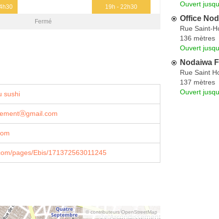
Ouvert jusq
14h30
19h - 22h30
Office No
Fermé
Rue Saint-H
136 mètres
Ouvert jusq
Nodaiwa F
Rue Saint H
137 mètres
Ouvert jusq
 sushi
utementⓐgmail.com
com
com/pages/Ebis/171372563011245
© contributeurs OpenStreetMap