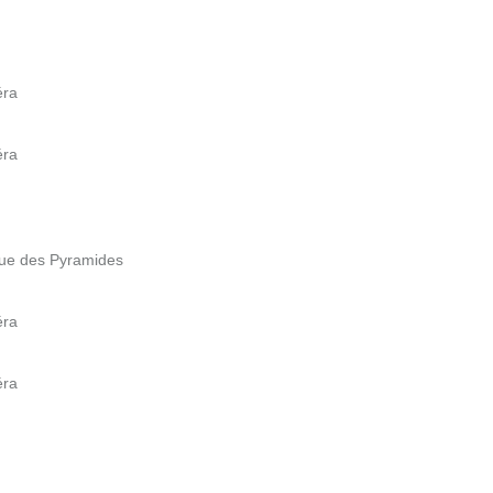
éra
éra
Rue des Pyramides
éra
éra