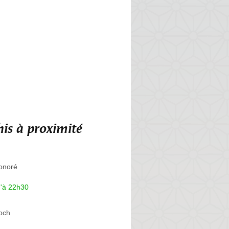
is à proximité
onoré
u'à 22h30
och