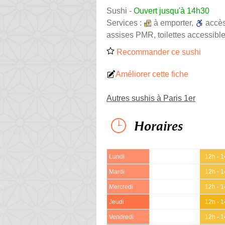
Sushi
-
Ouvert jusqu'à 14h30
Services :
à emporter
,
accè
assises PMR, toilettes accessible
Recommander ce sushi
Améliorer cette fiche
Autres sushis à Paris 1er
Horaires
Lundi
12h - 
Mardi
12h - 
Mercredi
12h - 
Jeudi
12h - 
Vendredi
12h - 