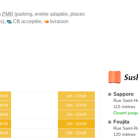
s
PMR
(parking, entrée adaptée, places
s)
,
CB acceptée
,
livraison
Sush
Sapporo
14h30
19h - 22h30
Rue Saint-H
14h30
19h - 22h30
115 mètres
Ouvert jusq
14h30
19h - 22h30
Foujita
14h30
19h - 22h30
Rue Saint-R
14h30
19h - 22h30
120 mètres