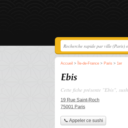
Accueil
>
Île-de-France
>
Paris
>
1er
Ebis
Cette fiche présente "Ebis", sush
19 Rue Saint-Roch
75001 Paris
📞 Appeler ce sushi