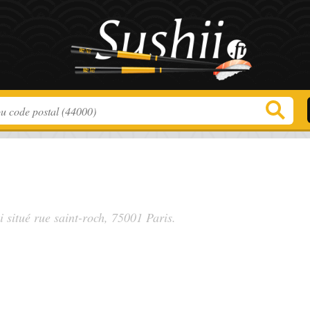
i situé
rue saint-roch
, 75001 Paris.