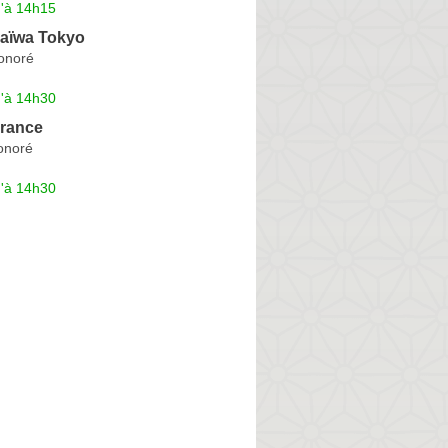
u'à 14h15
daïwa Tokyo
onoré
u'à 14h30
rance
onoré
u'à 14h30