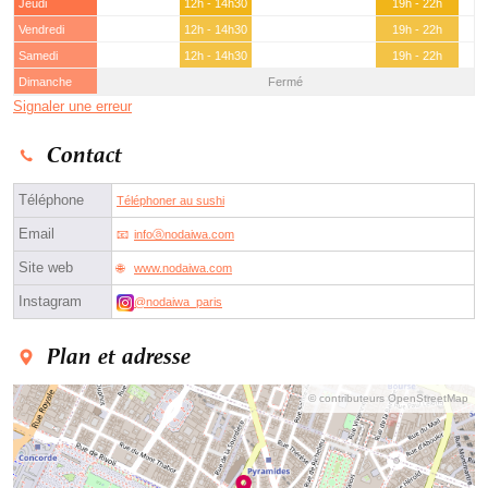
Jeudi
12h - 14h30
19h - 22h
Vendredi
12h - 14h30
19h - 22h
Samedi
12h - 14h30
19h - 22h
Dimanche
Fermé
Signaler une erreur
Contact
Téléphone
Téléphoner au sushi
Email
infoⓐnodaiwa.com
Site web
www.nodaiwa.com
Instagram
@nodaiwa_paris
Plan et adresse
© contributeurs OpenStreetMap