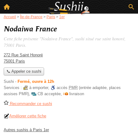
Accueil
>
Île-de-France
>
Paris
>
1er
Nodaiwa France
Cette fiche présente "Nodaiwa France", sushi situé
rue saint honoré
,
75001 Paris.
272 Rue Saint Honoré
75001 Paris
📞 Appeler ce sushi
Sushi
-
Fermé, ouvre à 12h
Services :
à emporter
,
accès
PMR
(entrée adaptée, places
assises PMR)
,
CB acceptée
,
livraison
Recommander ce sushi
Améliorer cette fiche
Autres sushis à Paris 1er