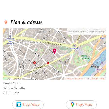
Plan et adresse
© contributeurs OpenStreetMap
Corriger l’adresse ou la localisation
Dream Sushi
32 Rue Scheffer
75016 Paris
Trajet Waze
Trajet Maps