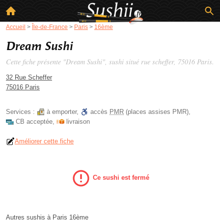
Accueil
>
Île-de-France
>
Paris
>
16ème
Dream Sushi
Cette fiche présente "Dream Sushi", sushi situé
rue scheffer
, 75016 Paris.
32 Rue Scheffer
75016 Paris
Services :
à emporter
,
accès
PMR
(places assises PMR)
,
CB acceptée
,
livraison
Améliorer cette fiche
Ce sushi est fermé
Autres sushis à Paris 16ème