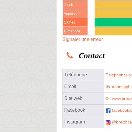
Jeudi
Vendredi
Samedi
Dimanche
Signaler une erreur
Contact
Téléphone
Téléphoner au
Email
annesophi
Site web
www.breiz
Facebook
facebook
Instagram
@breizhca