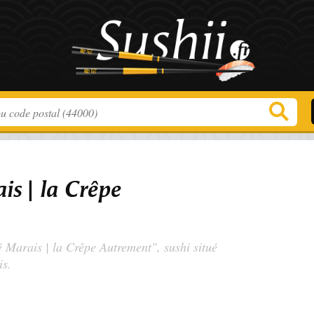
is | la Crêpe
é Marais | la Crêpe Autrement", sushi situé
is.