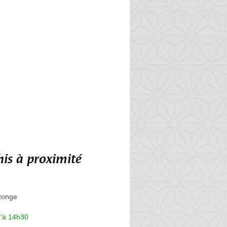
is à proximité
tonge
u'à 14h30