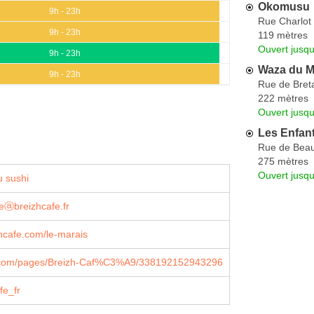
Okomusu
9h - 23h
Rue Charlot
9h - 23h
119 mètres
Ouvert jusq
9h - 23h
Waza du M
9h - 23h
Rue de Bret
222 mètres
Ouvert jusqu
Les Enfan
Rue de Bea
275 mètres
Ouvert jusqu
 sushi
eⓐbreizhcafe.fr
hcafe.com/le-marais
.com/pages/Breizh-Caf%C3%A9/338192152943296
fe_fr