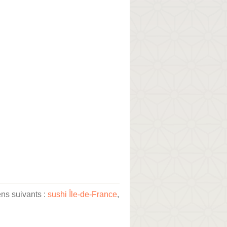
ens suivants :
sushi Île-de-France
,