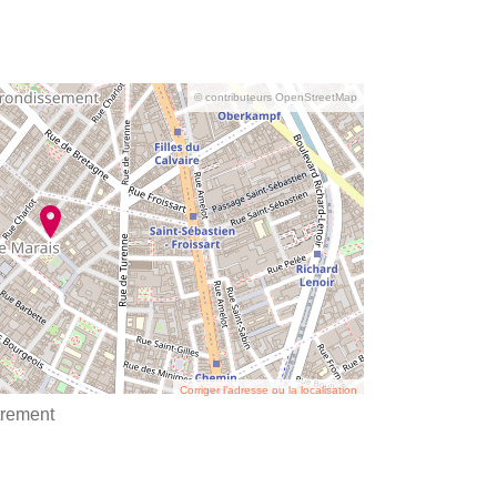
© contributeurs OpenStreetMap
Corriger l’adresse ou la localisation
trement