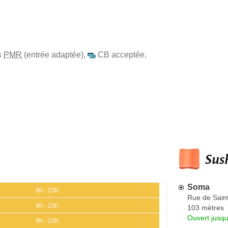
s
PMR
(entrée adaptée)
,
CB acceptée
,
Sush
Soma
9h - 23h
Rue de Sain
9h - 23h
103 mètres
Ouvert jusq
9h - 23h