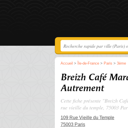
Accueil
>
Île-de-France
>
Paris
>
3ème
Breizh Café Mara
Autrement
Cette fiche présente "Breizh Caf
rue vieille du temple
, 75003 Par
109 Rue Vieille du Temple
75003 Paris