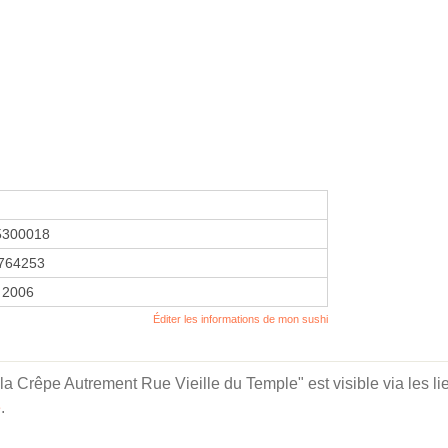
5300018
764253
 2006
Éditer les informations de mon sushi
la Crêpe Autrement Rue Vieille du Temple" est visible via les li
e
.