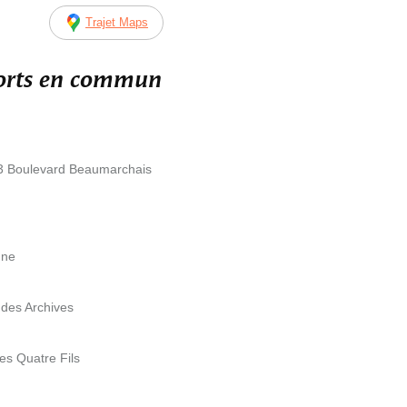
Trajet Maps
ports en commun
113 Boulevard Beaumarchais
nne
 des Archives
es Quatre Fils