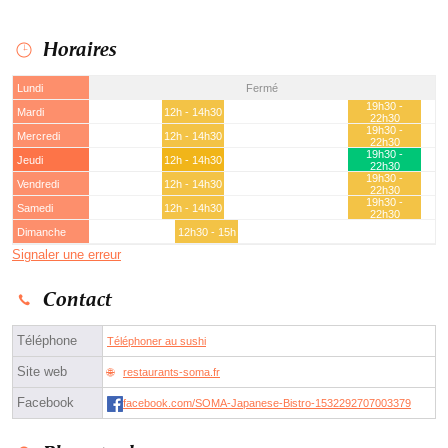
Horaires
Lundi
Fermé
19h30 -
Mardi
12h - 14h30
22h30
19h30 -
Mercredi
12h - 14h30
22h30
19h30 -
Jeudi
12h - 14h30
22h30
19h30 -
Vendredi
12h - 14h30
22h30
19h30 -
Samedi
12h - 14h30
22h30
Dimanche
12h30 - 15h
Signaler une erreur
Contact
Téléphone
Téléphoner au sushi
Site web
restaurants-soma.fr
Facebook
facebook.com/SOMA-Japanese-Bistro-1532292707003379