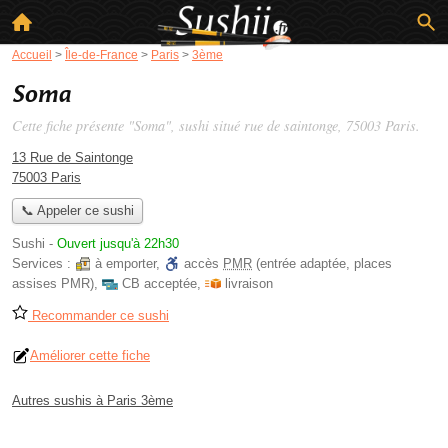
Accueil
>
Île-de-France
>
Paris
>
3ème
Soma
Cette fiche présente "Soma", sushi situé
rue de saintonge
, 75003 Paris.
13 Rue de Saintonge
75003 Paris
📞 Appeler ce sushi
Sushi
-
Ouvert jusqu'à 22h30
Services :
à emporter
,
accès
PMR
(entrée adaptée, places
assises PMR)
,
CB acceptée
,
livraison
Recommander ce sushi
Améliorer cette fiche
Autres sushis à Paris 3ème