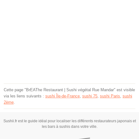
Cette page "BrEAThe Restaurant | Sushi végétal Rue Mandar" est visible
via les liens suivants :
sushi Île-de-France
,
sushi 75
,
sushi Paris
,
sushi
2ème
.
Sushii.fr est le guide idéal pour localiser les différents restaurateurs japonais et
les bars à sushis dans votre ville.