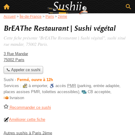
Accueil
>
Île-de-France
>
Paris
>
2ème
BrEAThe Restaurant | Sushi végétal
Cette fiche présente "BrEAThe Restaurant | Sushi végétal", sushi situé
rue mandar
, 75002 Paris.
3 Rue Mandar
75002 Paris
📞 Appeler ce sushi
Sushi
-
Fermé, ouvre à 12h
Services :
à emporter
,
accès
PMR
(parking, entrée adaptée,
places assises PMR, toilettes accessibles)
,
CB acceptée
,
livraison
Recommander ce sushi
Améliorer cette fiche
Autres sushis à Paris 2ème