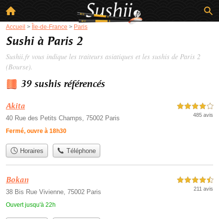
Accueil
>
Île-de-France
>
Paris
Sushi à Paris 2
Sushii.fr vous indique les traiteurs asiatiques et les
sushis de Paris 2
(Bourse).
39 sushis référencés
Akita
4,0 étoiles sur 5
485 avis
40 Rue des Petits Champs, 75002 Paris
Fermé, ouvre à 18h30
Horaires
Téléphone
Bokan
4,5 étoiles sur 5
211 avis
38 Bis Rue Vivienne, 75002 Paris
Ouvert jusqu'à 22h