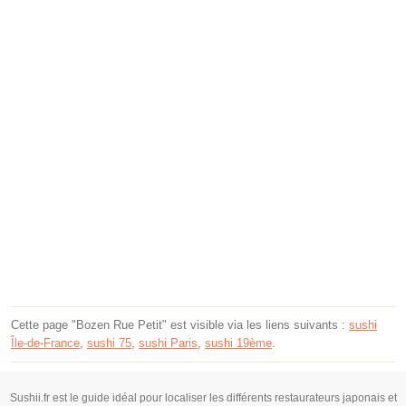
Cette page "Bozen Rue Petit" est visible via les liens suivants :
sushi
Île-de-France
,
sushi 75
,
sushi Paris
,
sushi 19ème
.
Sushii.fr est le guide idéal pour localiser les différents restaurateurs japonais et