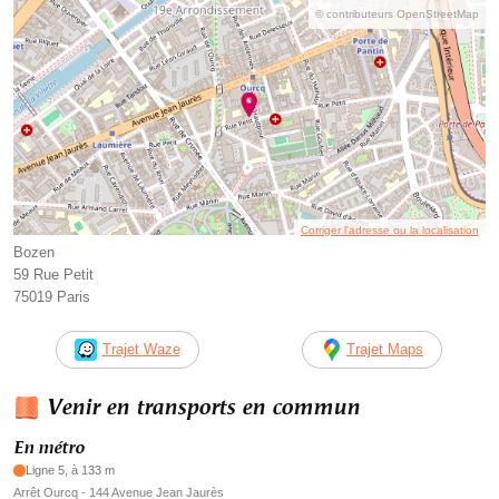
© contributeurs OpenStreetMap
Corriger l’adresse ou la localisation
Bozen
59 Rue Petit
75019 Paris
Trajet Waze
Trajet Maps
Venir en transports en commun
En métro
Ligne 5, à 133 m
Arrêt Ourcq - 144 Avenue Jean Jaurès