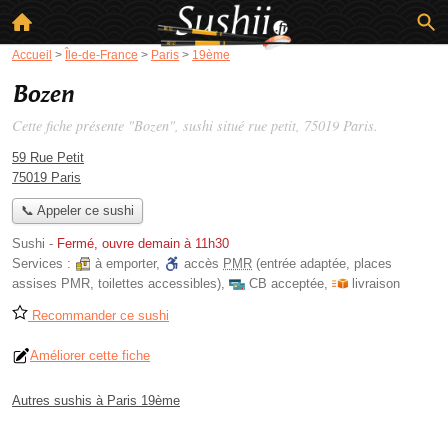
Accueil
>
Île-de-France
>
Paris
>
19ème
Bozen
Cette fiche présente "Bozen", sushi situé
rue petit
, 75019 Paris.
59 Rue Petit
75019 Paris
📞 Appeler ce sushi
Sushi
-
Fermé, ouvre demain à 11h30
Services :
à emporter
,
accès
PMR
(entrée adaptée, places
assises PMR, toilettes accessibles)
,
CB acceptée
,
livraison
Recommander ce sushi
Améliorer cette fiche
Autres sushis à Paris 19ème