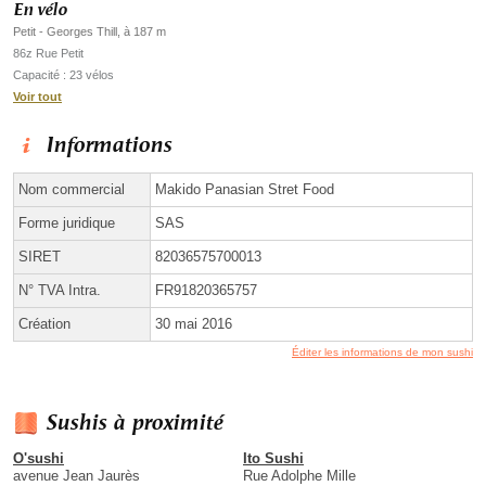
En vélo
Petit - Georges Thill, à 187 m
86z Rue Petit
Capacité : 23 vélos
Voir tout
Informations
Nom commercial
Makido Panasian Stret Food
Forme juridique
SAS
SIRET
82036575700013
N° TVA Intra.
FR91820365757
Création
30 mai 2016
Éditer les informations de mon sushi
Sushis à proximité
O'sushi
Ito Sushi
avenue Jean Jaurès
Rue Adolphe Mille