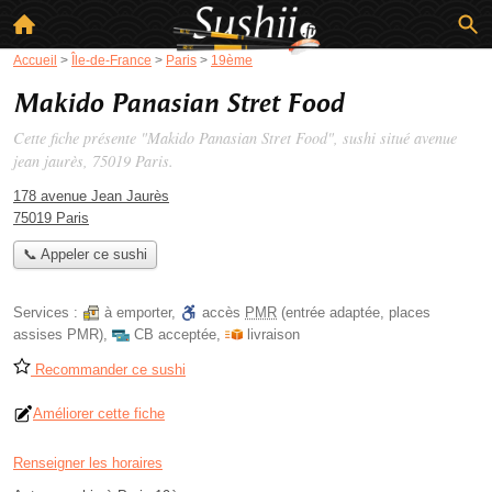
Accueil
>
Île-de-France
>
Paris
>
19ème
Makido Panasian Stret Food
Cette fiche présente "Makido Panasian Stret Food", sushi situé
avenue
jean jaurès
, 75019 Paris.
178 avenue Jean Jaurès
75019 Paris
📞 Appeler ce sushi
Services :
à emporter
,
accès
PMR
(entrée adaptée, places
assises PMR)
,
CB acceptée
,
livraison
Recommander ce sushi
Améliorer cette fiche
Renseigner les horaires