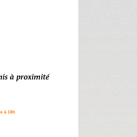
is à proximité
e à 18h