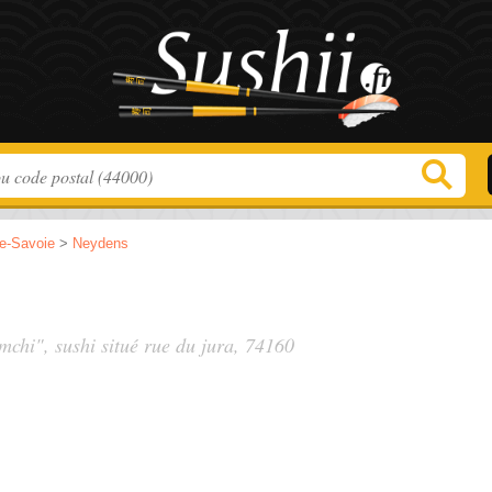
e-Savoie
>
Neydens
mchi", sushi situé
rue du jura
, 74160