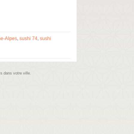
ne-Alpes
,
sushi 74
,
sushi
is dans votre ville.