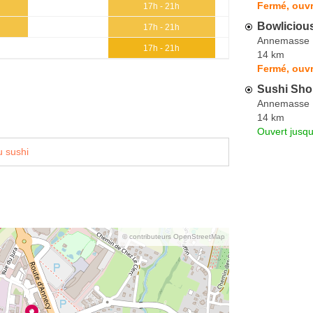
Fermé, ouvr
17h - 21h
Bowliciou
17h - 21h
Annemasse
17h - 21h
14 km
Fermé, ouvr
Sushi Sh
Annemasse
14 km
Ouvert jusqu
 sushi
© contributeurs OpenStreetMap