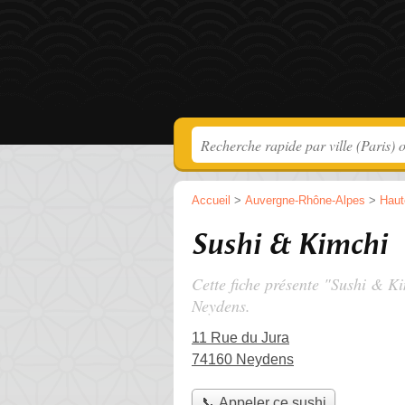
Accueil
>
Auvergne-Rhône-Alpes
>
Haut
Sushi & Kimchi
Cette fiche présente "Sushi & Ki
Neydens.
11 Rue du Jura
74160 Neydens
📞 Appeler ce sushi