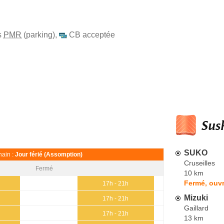
s
PMR
(parking)
,
CB acceptée
Sush
SUKO
ain :
Jour férié (Assomption)
Cruseilles
Fermé
10 km
Fermé, ouvr
17h - 21h
Mizuki
17h - 21h
Gaillard
17h - 21h
13 km