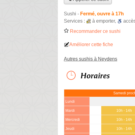
Sushi
-
Fermé, ouvre à 17h
Services :
à emporter
,
accè
Recommander ce sushi
Améliorer cette fiche
Autres sushis à Neydens
Horaires
Samedi proch
Lundi
Mardi
10h - 14h
Mercredi
10h - 14h
Jeudi
10h - 14h