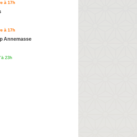
e à 17h
s
e à 17h
op Annemasse
'à 23h