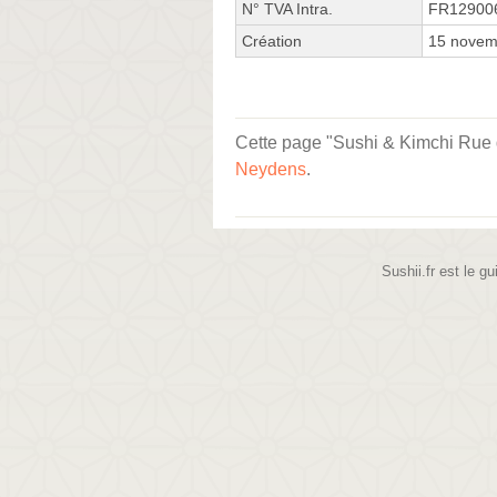
N° TVA Intra.
FR12900
Création
15 novem
Cette page "Sushi & Kimchi Rue du
Neydens
.
Sushii.fr est le gu