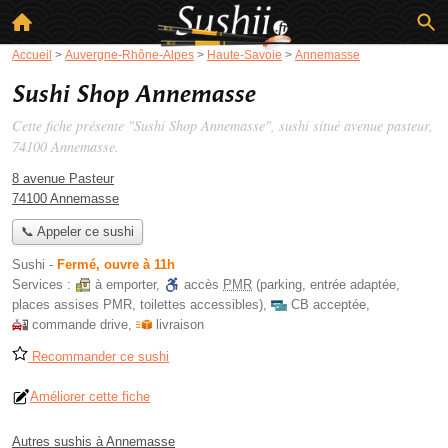
Accueil
>
Auvergne-Rhône-Alpes
>
Haute-Savoie
>
Annemasse
Sushi Shop Annemasse
Cette fiche présente "Sushi Shop Annemasse", sushi situé
avenue pasteur
,
74100 Annemasse.
8 avenue Pasteur
74100 Annemasse
📞 Appeler ce sushi
Sushi
-
Fermé, ouvre à 11h
Services :
à emporter
,
accès
PMR
(parking, entrée adaptée,
places assises PMR, toilettes accessibles)
,
CB acceptée
,
commande drive
,
livraison
Recommander ce sushi
Améliorer cette fiche
Autres sushis à Annemasse