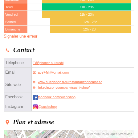
Jeudi
11h - 23h
Vendredi
11h - 23h
Samedi
12h - 23h
Dimanche
12h - 23h
Signaler une erreur
Contact
Téléphone
Téléphoner au sushi
Email
ace74rhⓐgmail.com
www.sushishop.fr/fr/restaurant/annemasse
Site web
linkedin.com/company/sushi-shop/
Facebook
facebook.com/sushishop
Instagram
@sushishop
Plan et adresse
© contributeurs OpenStreetMap