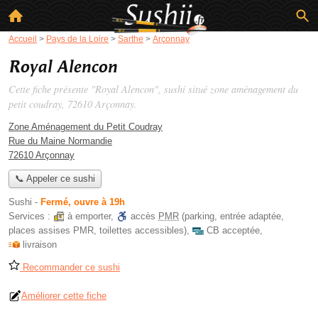
Accueil
>
Pays de la Loire
>
Sarthe
>
Arçonnay
Royal Alencon
Cette fiche présente "Royal Alencon", sushi situé
zone aménagement du
petit coudray
, 72610 Arçonnay.
Zone Aménagement du Petit Coudray
Rue du Maine Normandie
72610 Arçonnay
📞 Appeler ce sushi
Sushi
-
Fermé, ouvre à 19h
Services :
à emporter
,
accès
PMR
(parking, entrée adaptée,
places assises PMR, toilettes accessibles)
,
CB acceptée
,
livraison
Recommander ce sushi
Améliorer cette fiche