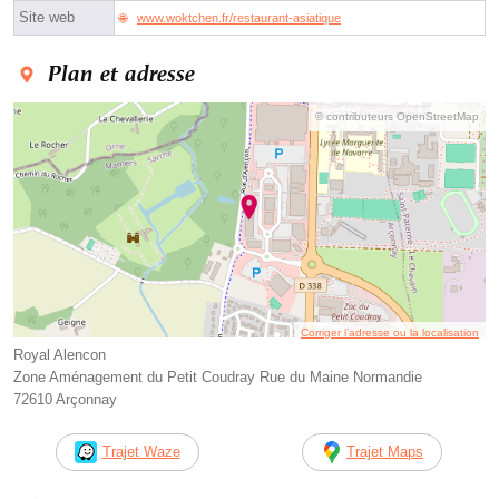
Site web
www.woktchen.fr/restaurant-asiatique
Plan et adresse
© contributeurs OpenStreetMap
Corriger l’adresse ou la localisation
Royal Alencon
Zone Aménagement du Petit Coudray Rue du Maine Normandie
72610 Arçonnay
Trajet Waze
Trajet Maps