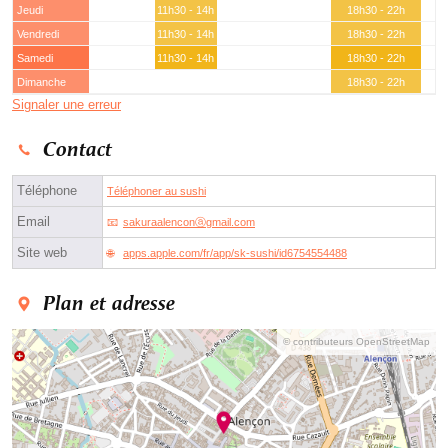
Jeudi
11h30 - 14h
18h30 - 22h
Vendredi
11h30 - 14h
18h30 - 22h
Samedi
11h30 - 14h
18h30 - 22h
Dimanche
18h30 - 22h
Signaler une erreur
Contact
Téléphone
Téléphoner au sushi
Email
sakuraalenconⓐgmail.com
Site web
apps.apple.com/fr/app/sk-sushi/id6754554488
Plan et adresse
© contributeurs OpenStreetMap