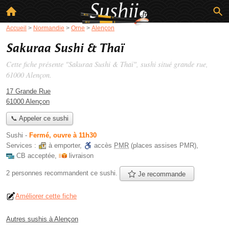
Accueil
>
Normandie
>
Orne
>
Alençon
Sakuraa Sushi & Thaï
Cette fiche présente "Sakuraa Sushi & Thaï", sushi situé
grande rue
,
61000 Alençon.
17 Grande Rue
61000 Alençon
📞 Appeler ce sushi
Sushi
-
Fermé, ouvre à 11h30
Services :
à emporter
,
accès
PMR
(places assises PMR)
,
CB acceptée
,
livraison
2 personnes
recommandent
ce sushi.
Je recommande
Améliorer cette fiche
Autres sushis à Alençon