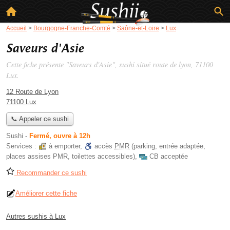
Accueil
>
Bourgogne-Franche-Comté
>
Saône-et-Loire
>
Lux
Saveurs d'Asie
Cette fiche présente "Saveurs d'Asie", sushi situé
route de lyon
, 71100
Lux.
12 Route de Lyon
71100 Lux
📞 Appeler ce sushi
Sushi
-
Fermé, ouvre à 12h
Services :
à emporter
,
accès
PMR
(parking, entrée adaptée,
places assises PMR, toilettes accessibles)
,
CB acceptée
Recommander ce sushi
Améliorer cette fiche
Autres sushis à Lux