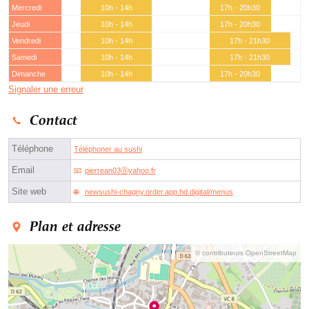
Mercredi
10h - 14h
17h - 20h30
Jeudi
10h - 14h
17h - 20h30
Vendredi
10h - 14h
17h - 21h30
Samedi
10h - 14h
17h - 21h30
Dimanche
10h - 14h
17h - 20h30
Signaler une erreur
Contact
Téléphone
Téléphoner au sushi
Email
pierrean03ⓐyahoo.fr
Site web
newsushi-chagny.order.app.hd.digital/menus
Plan et adresse
© contributeurs OpenStreetMap