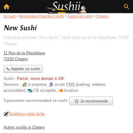
Accueil
>
Bourgogne-Franche-Comté
>
Saône-et-Loire
>
Chagny
New Sushi
Cette fiche présente "New Sushi", sushi situé
rue de la république
, 71150
Chagny.
11 Rue de la République
71150 Chagny
📞 Appeler ce sushi
Sushi
-
Fermé, ouvre demain à 10h
Services :
à emporter
,
accès
PMR
(parking, toilettes
accessibles)
,
CB acceptée
,
livraison
3 personnes
recommandent
ce sushi.
Je recommande
Améliorer cette fiche
Autres sushis à Chagny