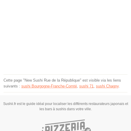
Cette page "New Sushi Rue de la République" est visible via les liens
suivants :
sushi Bourgogne-Franche-Comté
,
sushi 71
,
sushi Chagny
.
Sushii.fr est le guide idéal pour localiser les différents restaurateurs japonais et
les bars à sushis dans votre ville.