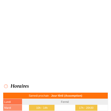
Horaires
Samedi prochain :
Jour férié (Assomption)
Lundi
Fermé
Mardi
10h - 14h
17h - 20h30