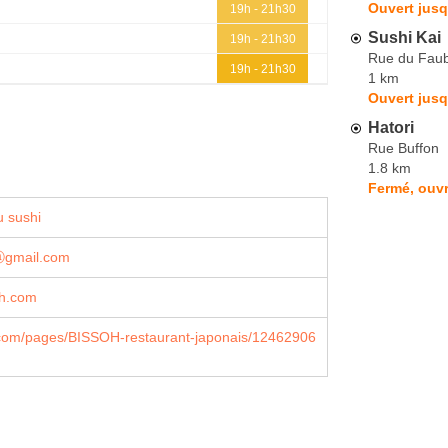
Ouvert jusq
19h - 21h30
Sushi Kai
19h - 21h30
Rue du Faub
19h - 21h30
1 km
Ouvert jusq
Hatori
Rue Buffon
1.8 km
Fermé, ouv
 sushi
ⓐgmail.com
h.com
com/pages/BISSOH-restaurant-japonais/12462906