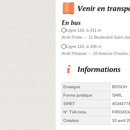
Venir en trans
En bus
Ligne 116, à 411 m
Arrêt Poste - - 11 Boulevard Saint-J
Ligne 115, à 196 m
Arrêt Pétasse - - 10 Avenue Charles J
Informations
Enseigne
BISSOH
Forme juridique
SARL
SIRET
4534477
N° TVA Intra.
FR03453
Création
10 avril 