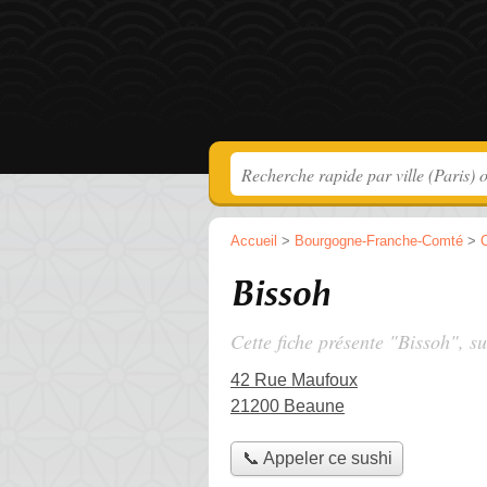
Accueil
>
Bourgogne-Franche-Comté
>
C
Bissoh
Cette fiche présente "Bissoh", s
42 Rue Maufoux
21200 Beaune
📞 Appeler ce sushi