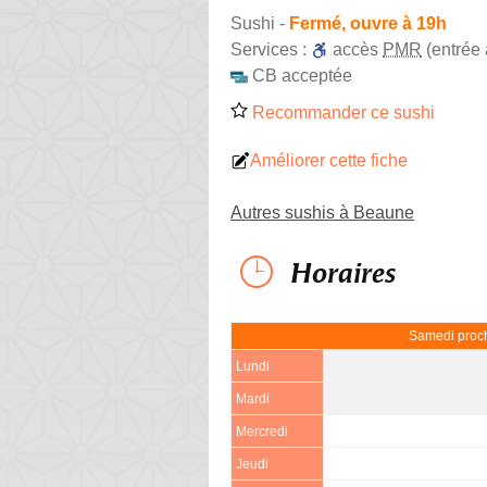
Sushi
-
Fermé, ouvre à 19h
Services :
accès
PMR
(entrée 
CB acceptée
Recommander ce sushi
Améliorer cette fiche
Autres sushis à Beaune
Horaires
Samedi proch
Lundi
Mardi
Mercredi
Jeudi