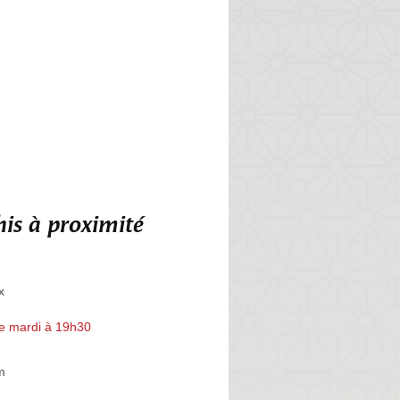
is à proximité
x
e mardi à 19h30
m