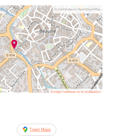
© contributeurs OpenStreetMap
Corriger l’adresse ou la localisation
Trajet Maps