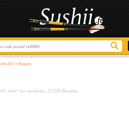
ôte-d'Or
>
Beaune
ushi situé
rue maufoux
, 21200 Beaune.