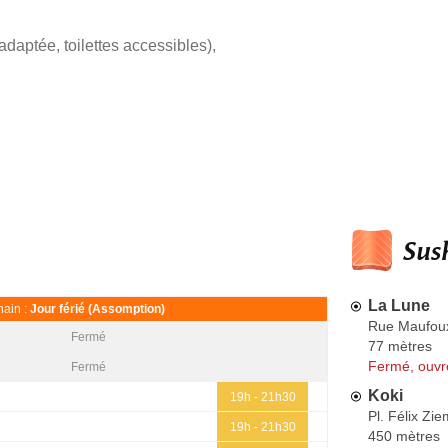
adaptée, toilettes accessibles)
,
Sush
La Lune
ain :
Jour férié (Assomption)
Rue Maufou
Fermé
77 mètres
Fermé, ouvr
Fermé
Koki
19h - 21h30
Pl. Félix Zie
19h - 21h30
450 mètres