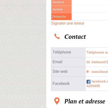
Vendredi
Samedi
Dimanche
Signaler une erreur
Contact
Téléphone
Téléphoner au
Email
bisbissoh
Site web
www.bisso
facebook.
Facebook
4283496
Plan et adresse