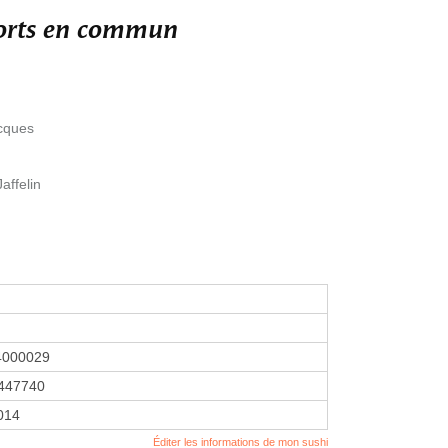
ports en commun
acques
affelin
4000029
447740
2014
Éditer les informations de mon sushi