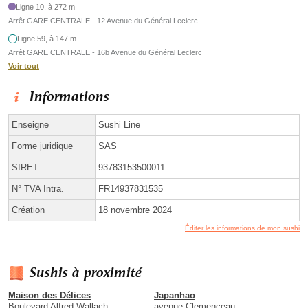
Ligne 10, à 272 m
Arrêt GARE CENTRALE - 12 Avenue du Général Leclerc
Ligne 59, à 147 m
Arrêt GARE CENTRALE - 16b Avenue du Général Leclerc
Voir tout
Informations
Enseigne
Sushi Line
Forme juridique
SAS
SIRET
93783153500011
N° TVA Intra.
FR14937831535
Création
18 novembre 2024
Éditer les informations de mon sushi
Sushis à proximité
Maison des Délices
Japanhao
Boulevard Alfred Wallach
avenue Clemenceau