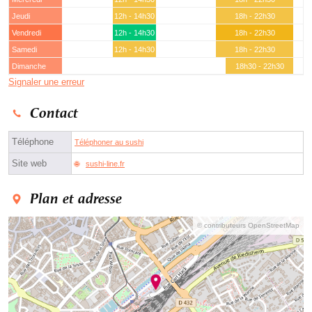
Jeudi
12h - 14h30
18h - 22h30
Vendredi
12h - 14h30
18h - 22h30
Samedi
12h - 14h30
18h - 22h30
Dimanche
18h30 - 22h30
Signaler une erreur
Contact
Téléphone
Téléphoner au sushi
Site web
sushi-line.fr
Plan et adresse
© contributeurs OpenStreetMap