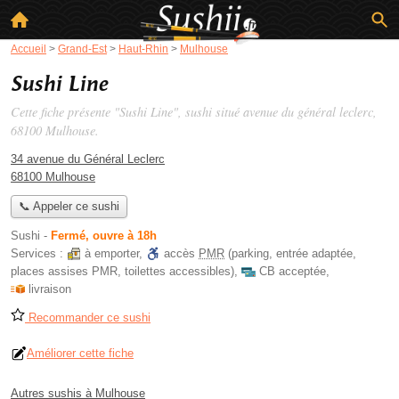
Accueil
>
Grand-Est
>
Haut-Rhin
>
Mulhouse
Sushi Line
Cette fiche présente "Sushi Line", sushi situé
avenue du général leclerc
,
68100 Mulhouse.
34 avenue du Général Leclerc
68100 Mulhouse
📞 Appeler ce sushi
Sushi
-
Fermé, ouvre à 18h
Services :
à emporter
,
accès
PMR
(parking, entrée adaptée,
places assises PMR, toilettes accessibles)
,
CB acceptée
,
livraison
Recommander ce sushi
Améliorer cette fiche
Autres sushis à Mulhouse