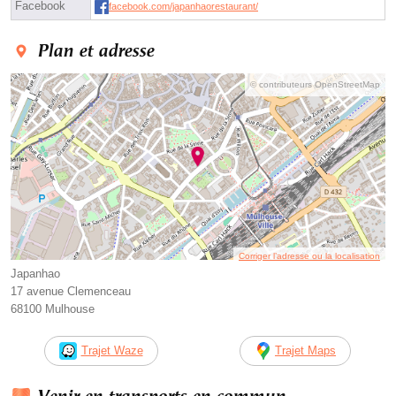
Facebook
facebook.com/japanhaorestaurant/
Plan et adresse
© contributeurs OpenStreetMap
Corriger l’adresse ou la localisation
Japanhao
17 avenue Clemenceau
68100 Mulhouse
Trajet Waze
Trajet Maps