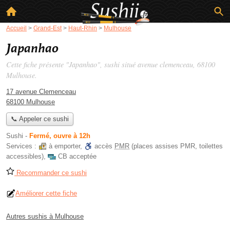
Accueil
>
Grand-Est
>
Haut-Rhin
>
Mulhouse
Japanhao
Cette fiche présente "Japanhao", sushi situé
avenue clemenceau
, 68100
Mulhouse.
17 avenue Clemenceau
68100 Mulhouse
📞 Appeler ce sushi
Sushi
-
Fermé, ouvre à 12h
Services :
à emporter
,
accès
PMR
(places assises PMR, toilettes
accessibles)
,
CB acceptée
Recommander ce sushi
Améliorer cette fiche
Autres sushis à Mulhouse