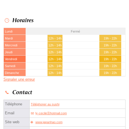
Horaires
Lundi
Fermé
Mardi
12h - 14h
19h - 22h
Mercredi
12h - 14h
19h - 22h
Jeudi
12h - 14h
19h - 22h
Vendredi
12h - 14h
19h - 22h
Samedi
12h - 14h
19h - 22h
Dimanche
12h - 14h
19h - 22h
Signaler une erreur
Contact
Téléphone
Téléphoner au sushi
Email
ly-cecileⓐhotmail.com
Site web
www.japanhao.com