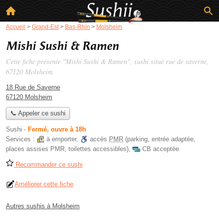
Accueil
>
Grand-Est
>
Bas-Rhin
>
Molsheim
Mishi Sushi & Ramen
Cette fiche présente "Mishi Sushi & Ramen", sushi situé
rue de saverne
,
67120 Molsheim.
18 Rue de Saverne
67120 Molsheim
📞 Appeler ce sushi
Sushi
-
Fermé, ouvre à 18h
Services :
à emporter
,
accès
PMR
(parking, entrée adaptée,
places assises PMR, toilettes accessibles)
,
CB acceptée
Recommander ce sushi
Améliorer cette fiche
Autres sushis à Molsheim