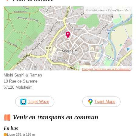
© contributeurs OpenStreetMap
Corriger l’adresse ou la localisation
Mishi Sushi & Ramen
18 Rue de Saverne
67120 Molsheim
Trajet Waze
Trajet Maps
Venir en transports en commun
En bus
Ligne 235, à 198 m