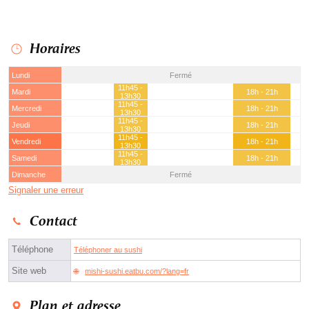
Horaires
Lundi
Fermé
11h45 -
Mardi
18h - 21h
13h30
11h45 -
Mercredi
18h - 21h
13h30
11h45 -
Jeudi
18h - 21h
13h30
11h45 -
Vendredi
18h - 21h
13h30
11h45 -
Samedi
18h - 21h
13h30
Dimanche
Fermé
Signaler une erreur
Contact
Téléphone
Téléphoner au sushi
Site web
mishi-sushi.eatbu.com/?lang=fr
Plan et adresse