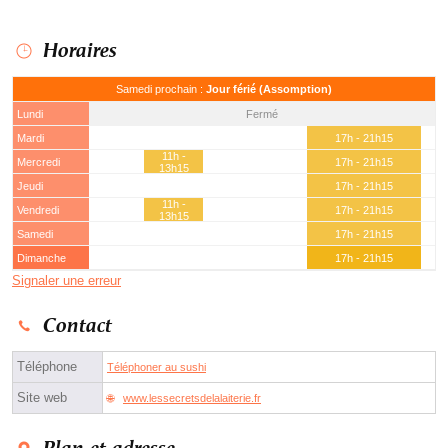
Horaires
Samedi prochain :
Jour férié (Assomption)
Lundi
Fermé
Mardi
17h - 21h15
11h -
Mercredi
17h - 21h15
13h15
Jeudi
17h - 21h15
11h -
Vendredi
17h - 21h15
13h15
Samedi
17h - 21h15
Dimanche
17h - 21h15
Signaler une erreur
Contact
Téléphone
Téléphoner au sushi
Site web
www.lessecretsdelalaiterie.fr