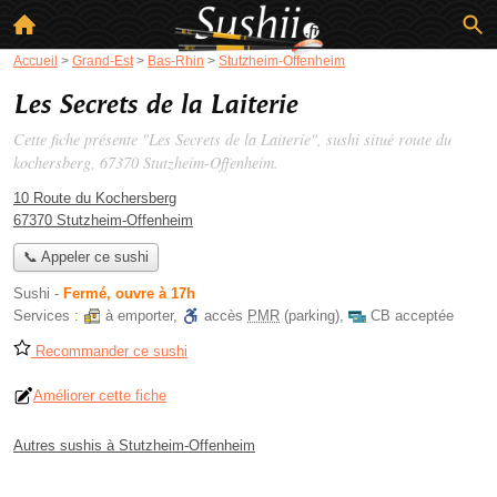
Accueil
>
Grand-Est
>
Bas-Rhin
>
Stutzheim-Offenheim
Les Secrets de la Laiterie
Cette fiche présente "Les Secrets de la Laiterie", sushi situé
route du
kochersberg
, 67370 Stutzheim-Offenheim.
10 Route du Kochersberg
67370 Stutzheim-Offenheim
📞 Appeler ce sushi
Sushi
-
Fermé, ouvre à 17h
Services :
à emporter
,
accès
PMR
(parking)
,
CB acceptée
Recommander ce sushi
Améliorer cette fiche
Autres sushis à Stutzheim-Offenheim