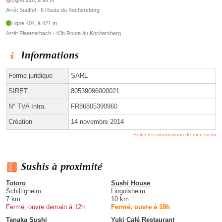
Ligne 220, à 98 m
Arrêt Souffel - 6 Route du Kochersberg
Ligne 404, à 421 m
Arrêt Plaetzerbach - 43b Route du Kochersberg
Informations
Forme juridique
SARL
SIRET
80539096000021
N° TVA Intra.
FR86805390960
Création
14 novembre 2014
Éditer les informations de mon sushi
Sushis à proximité
Totoro
Sushi House
Schiltigheim
Lingolsheim
7 km
10 km
Fermé, ouvre demain à 12h
Fermé, ouvre à 18h
Tanaka Sushi
Yuki Café Restaurant