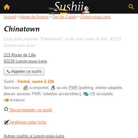
Accueil
>
Hauts-de-France
>
Pas-de-Calais
>
Loison-sous-Lens
Chinatown
Cette fiche présente "Chinatown", sushi situé
route de lille
, 62218
Loison-sous-Lens.
213 Route de Lille
62218 Loison-sous-Lens
📞 Appeler ce sushi
Sushi
-
Fermé, ouvre à 12h
Services :
à emporter
,
accès
PMR
(parking, entrée adaptée,
places assises PMR, toilettes accessibles)
,
CB acceptée
,
livraison
Recommander ce sushi
Améliorer cette fiche
Autres sushis à Loison-sous-Lens