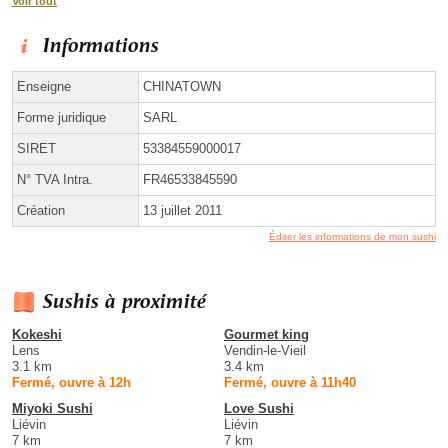
Voir tout
Informations
Enseigne
CHINATOWN
Forme juridique
SARL
SIRET
53384559000017
N° TVA Intra.
FR46533845590
Création
13 juillet 2011
Éditer les informations de mon sushi
Sushis à proximité
Kokeshi
Gourmet king
Lens
Vendin-le-Vieil
3.1 km
3.4 km
Fermé, ouvre à 12h
Fermé, ouvre à 11h40
Miyoki Sushi
Love Sushi
Liévin
Liévin
7 km
7 km