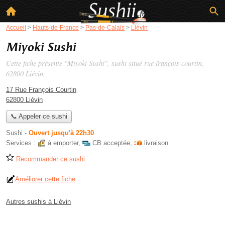
Accueil
>
Hauts-de-France
>
Pas-de-Calais
>
Liévin
Miyoki Sushi
Cette fiche présente "Miyoki Sushi", sushi situé
rue françois courtin
,
62800 Liévin.
17 Rue François Courtin
62800 Liévin
📞 Appeler ce sushi
Sushi
-
Ouvert jusqu'à 22h30
Services :
à emporter
,
CB acceptée
,
livraison
Recommander ce sushi
Améliorer cette fiche
Autres sushis à Liévin