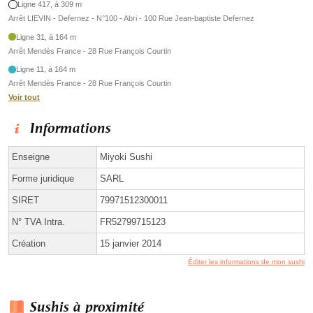
Ligne 417, à 309 m
Arrêt LIEVIN - Defernez - N°100 - Abri - 100 Rue Jean-baptiste Defernez
Ligne 31, à 164 m
Arrêt Mendès France - 28 Rue François Courtin
Ligne 11, à 164 m
Arrêt Mendès France - 28 Rue François Courtin
Voir tout
Informations
Enseigne
Miyoki Sushi
Forme juridique
SARL
SIRET
79971512300011
N° TVA Intra.
FR52799715123
Création
15 janvier 2014
Éditer les informations de mon sushi
Sushis à proximité