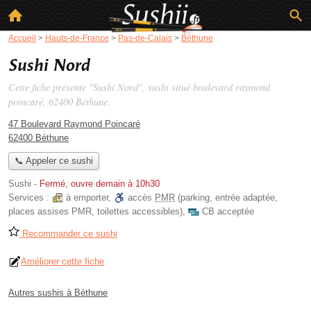
Accueil
>
Hauts-de-France
>
Pas-de-Calais
>
Béthune
Sushi Nord
Cette fiche présente "Sushi Nord", sushi situé
boulevard raymond
poincaré
, 62400 Béthune.
47 Boulevard Raymond Poincaré
62400 Béthune
📞 Appeler ce sushi
Sushi
-
Fermé, ouvre demain à 10h30
Services :
à emporter
,
accès
PMR
(parking, entrée adaptée,
places assises PMR, toilettes accessibles)
,
CB acceptée
Recommander ce sushi
Améliorer cette fiche
Autres sushis à Béthune