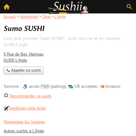
Accueil
>
Normandie
>
Orne
>
L'Aigle
Sumo SUSHI
Cette fiche présente "Sumo SUSHI", sushi situé
rue de bec hameau
,
61300 L'Aigle.
5 Rue de Bec Hameau
61300 L'Aigle
📞 Appeler ce sushi
Services :
accès
PMR
(parking)
,
CB acceptée
,
livraison
Recommander ce sushi
Améliorer cette fiche
Renseigner les horaires
Autres sushis à L'Aigle