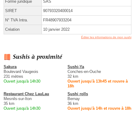
Forme juridique
SAS
SIRET
90793320400014
N° TVA Intra.
FR48907933204
Création
10 janvier 2022
Éditer les informations de mon sushi
Sushis à proximité
Sakura
Sushi-Ya
Boulevard Vaugeois
Conches-en-Ouche
231 mètres
32 km
Ouvert jusqu'à 14h30
Ouvert jusqu'à 13h45 et rouvre à
18h
Restaurant Chez LauLau
Sushi rolls
Mesnils-sur-Iton
Bernay
35 km
36 km
Ouvert jusqu'à 14h30
Ouvert jusqu'à 14h et rouvre à 18h