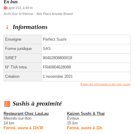
En bus
Ligne 213, à 69 m
Arrêt Rue St Etienne - 4bis Place Aristide Briand
Informations
Enseigne
Perfect Sushi
Forme juridique
SAS
SIRET
90462808800018
N° TVA Intra.
FR40904628088
Création
1 novembre 2021
Éditer les informations de mon sushi
Sushis à proximité
Restaurant Chez LauLau
Kaizen Sushi & Thai
Mesnils-sur-Iton
Évreux
14 km
15 km
Fermé, ouvre à 11h30
Fermé, ouvre à 11h