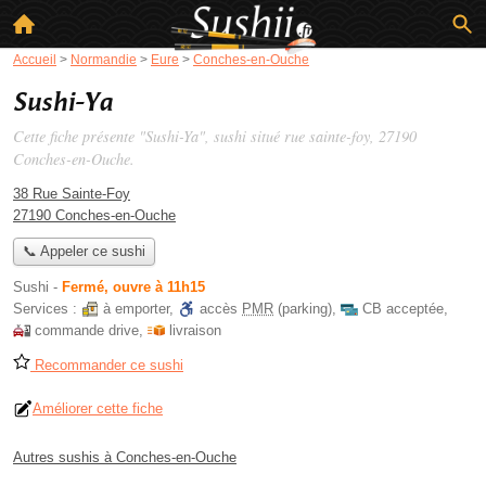
Accueil
>
Normandie
>
Eure
>
Conches-en-Ouche
Sushi-Ya
Cette fiche présente "Sushi-Ya", sushi situé
rue sainte-foy
, 27190
Conches-en-Ouche.
38 Rue Sainte-Foy
27190 Conches-en-Ouche
📞 Appeler ce sushi
Sushi
-
Fermé, ouvre à 11h15
Services :
à emporter
,
accès
PMR
(parking)
,
CB acceptée
,
commande drive
,
livraison
Recommander ce sushi
Améliorer cette fiche
Autres sushis à Conches-en-Ouche