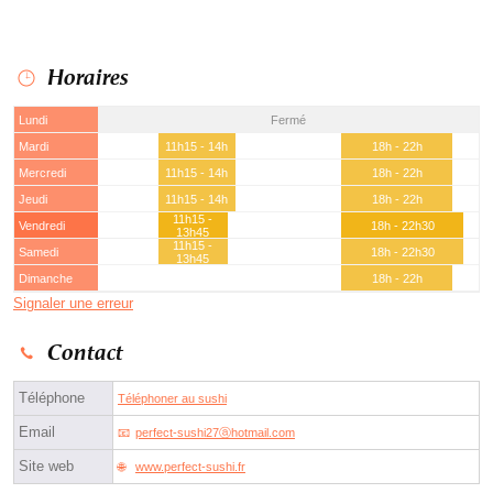
Horaires
Lundi
Fermé
Mardi
11h15 - 14h
18h - 22h
Mercredi
11h15 - 14h
18h - 22h
Jeudi
11h15 - 14h
18h - 22h
11h15 -
Vendredi
18h - 22h30
13h45
11h15 -
Samedi
18h - 22h30
13h45
Dimanche
18h - 22h
Signaler une erreur
Contact
Téléphone
Téléphoner au sushi
Email
perfect-sushi27ⓐhotmail.com
Site web
www.perfect-sushi.fr