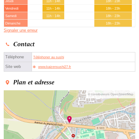
Jeudi
11h - 14h
18h - 23h
Vendredi
11h - 14h
18h - 23h
Samedi
11h - 14h
18h - 23h
Dimanche
18h - 23h
Signaler une erreur
Contact
Téléphone
Téléphoner au sushi
Site web
www.kaizensushi27.fr
Plan et adresse
© contributeurs OpenStreetMap