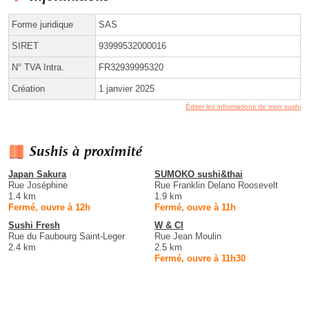
Forme juridique
SAS
SIRET
93999532000016
N° TVA Intra.
FR32939995320
Création
1 janvier 2025
Éditer les informations de mon sushi
Sushis à proximité
Japan Sakura
SUMOKO sushi&thai
Rue Joséphine
Rue Franklin Delano Roosevelt
1.4 km
1.9 km
Fermé, ouvre à 12h
Fermé, ouvre à 11h
Sushi Fresh
W & Cl
Rue du Faubourg Saint-Leger
Rue Jean Moulin
2.4 km
2.5 km
Fermé, ouvre à 11h30