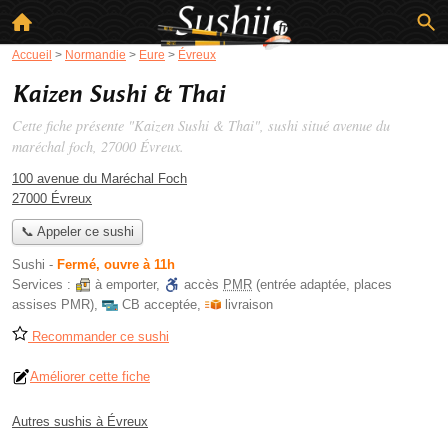
Accueil
>
Normandie
>
Eure
>
Évreux
Kaizen Sushi & Thai
Cette fiche présente "Kaizen Sushi & Thai", sushi situé
avenue du
maréchal foch
, 27000 Évreux.
100 avenue du Maréchal Foch
27000 Évreux
📞 Appeler ce sushi
Sushi
-
Fermé, ouvre à 11h
Services :
à emporter
,
accès
PMR
(entrée adaptée, places
assises PMR)
,
CB acceptée
,
livraison
Recommander ce sushi
Améliorer cette fiche
Autres sushis à Évreux