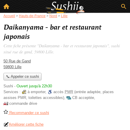
Accueil
>
Hauts-de-France
>
Nord
>
Lille
Daikanyama - bar et restaurant
japonais
Cette fiche présente "Daikanyama - bar et restaurant japonais", sushi
situé
rue de gand
, 59800 Lille.
50 Rue de Gand
59800 Lille
📞 Appeler ce sushi
Sushi
-
Ouvert jusqu'à 22h30
Services :
à emporter
,
accès
PMR
(entrée adaptée, places
assises PMR, toilettes accessibles)
,
CB acceptée
,
commande drive
Recommander ce sushi
Améliorer cette fiche