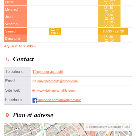
18h30 -
Mardi
21h30
18h30 -
Mercredi
21h30
18h30 -
Jeudi
21h30
18h30 -
Vendredi
21h30
12h -
Samedi
18h30 - 22h30
13h30
18h30 -
Dimanche
21h30
Signaler une erreur
Contact
Téléphone
Téléphoner au sushi
Email
daikanyamalilleⓐgmail.com
Site web
www.daikanyamalille.com
Facebook
facebook.com/daikanyamalille
Plan et adresse
© contributeurs OpenStreetMap