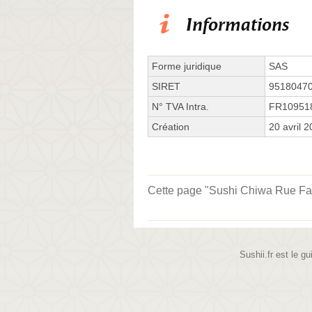
Informations
Forme juridique
SAS
SIRET
9518047
N° TVA Intra.
FR10951
Création
20 avril 
Cette page "Sushi Chiwa Rue Faidh
Sushii.fr est le gu