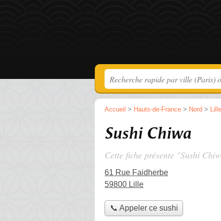
Accueil
>
Hauts-de-France
>
Nord
>
Lill
Sushi Chiwa
Cette fiche présente "Sushi Chiw
61 Rue Faidherbe
59800 Lille
📞 Appeler ce sushi