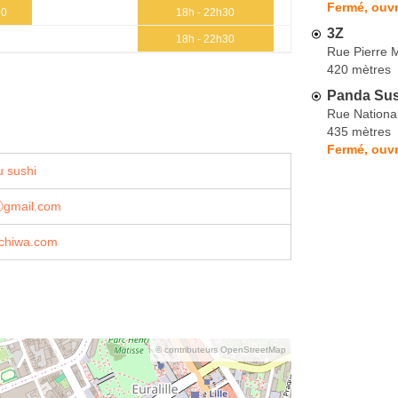
Fermé, ouvr
30
18h - 22h30
3Z
18h - 22h30
Rue Pierre 
420 mètres
Panda Sus
Rue Nationa
435 mètres
Fermé, ouvr
 sushi
ⓐgmail.com
chiwa.com
© contributeurs OpenStreetMap