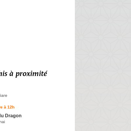
is à proximité
Gare
e à 12h
 du Dragon
nai