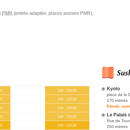
s
PMR
(entrée adaptée, places assises PMR)
,
Sush
Kyoto
30
18h - 22h30
place de la 
30
18h - 22h30
170 mètres
Fermé, ouvr
30
18h - 22h30
Le Palais
30
18h - 22h30
Rue de Tour
30
18h - 22h30
250 mètres