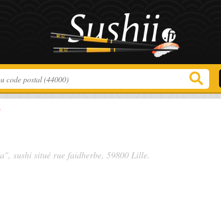
e
a", sushi situé
rue faidherbe
, 59800 Lille.