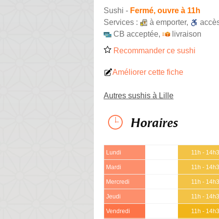
Sushi
-
Fermé, ouvre à 11h
Services :
à emporter
,
accè
CB acceptée
,
livraison
Recommander ce sushi
Améliorer cette fiche
Autres sushis à Lille
Horaires
Lundi
11h - 14h
Mardi
11h - 14h
Mercredi
11h - 14h
Jeudi
11h - 14h
Vendredi
11h - 14h