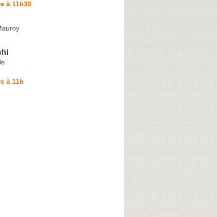
e à 11h30
Mauroy
hi
le
e à 11h