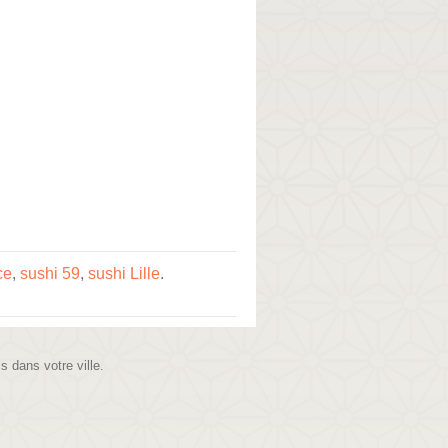
ce
,
sushi 59
,
sushi Lille
.
is dans votre ville.