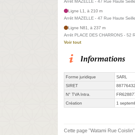
Arrêt MAZELLE - 47 Rue Haute Seill
Ligne L1, à 210 m
Arrêt MAZELLE - 47 Rue Haute Seill
Ligne N81, à 237 m
Arrêt PLACE DES CHARRONS - 52 R
Voir tout
Informations
Forme juridique
SARL
SIRET
8877643
N° TVA Intra.
FR62887
Création
1 septem
Cette page "Watami Rue Coislin" e