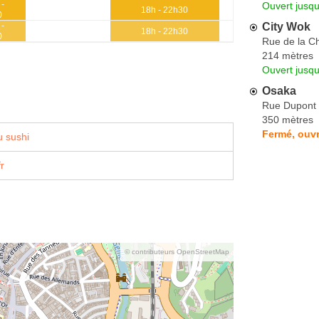
 -
Ouvert jusq
18h - 22h30
0
City Wok
 -
18h - 22h30
0
Rue de la C
214 mètres
Ouvert jusq
Osaka
Rue Dupont 
350 mètres
Fermé, ouvr
 sushi
r
© contributeurs OpenStreetMap