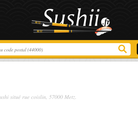
ushi situé
rue coislin
, 57000 Metz.