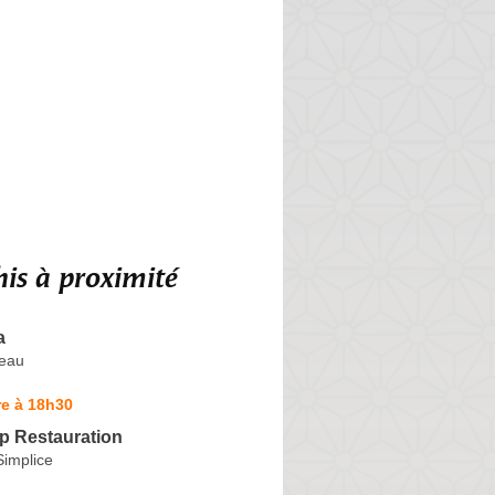
is à proximité
a
teau
re à 18h30
p Restauration
Simplice