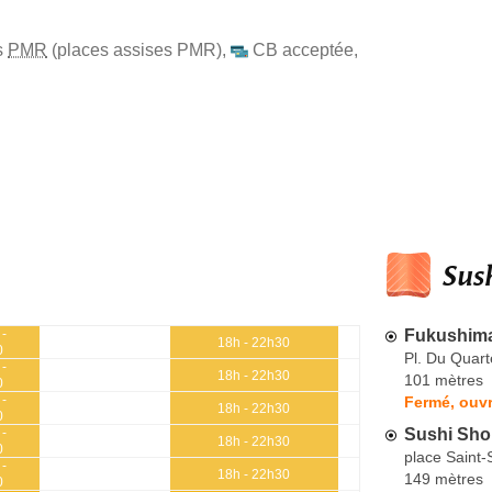
s
PMR
(places assises PMR)
,
CB acceptée
,
Sush
Fukushim
 -
18h - 22h30
0
Pl. Du Quar
 -
18h - 22h30
101 mètres
0
 -
Fermé, ouv
18h - 22h30
0
Sushi Sho
 -
18h - 22h30
0
place Saint-
 -
18h - 22h30
149 mètres
0