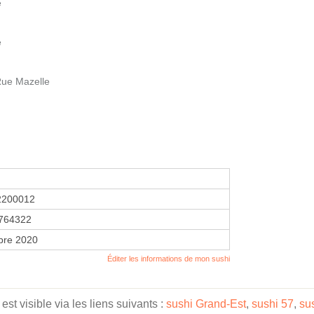
e
e
ue Mazelle
2200012
764322
bre 2020
Éditer les informations de mon sushi
st visible via les liens suivants :
sushi Grand-Est
,
sushi 57
,
su