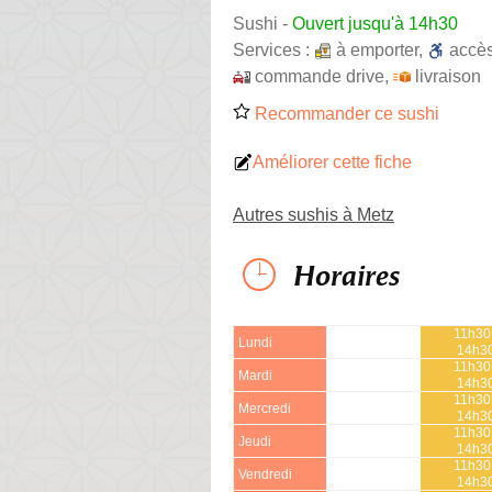
Sushi
-
Ouvert jusqu'à 14h30
Services :
à emporter
,
accè
commande drive
,
livraison
Recommander ce sushi
Améliorer cette fiche
Autres sushis à Metz
Horaires
11h30
Lundi
14h3
11h30
Mardi
14h3
11h30
Mercredi
14h3
11h30
Jeudi
14h3
11h30
Vendredi
14h3