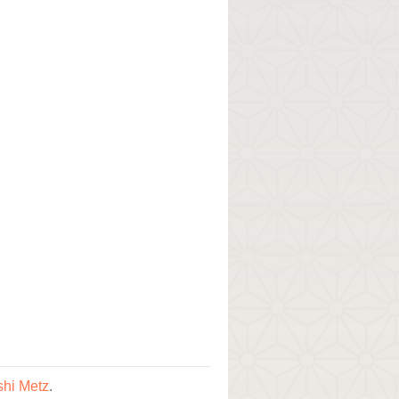
shi Metz
.