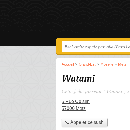
Accueil
>
Grand-Est
>
Moselle
>
Metz
Watami
Cette fiche présente "Watami", s
5 Rue Coislin
57000 Metz
📞 Appeler ce sushi