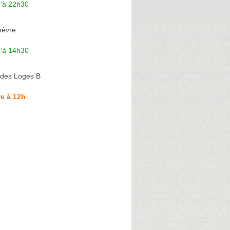
u'à 22h30
hèvre
u'à 14h30
des Loges B
e à 12h