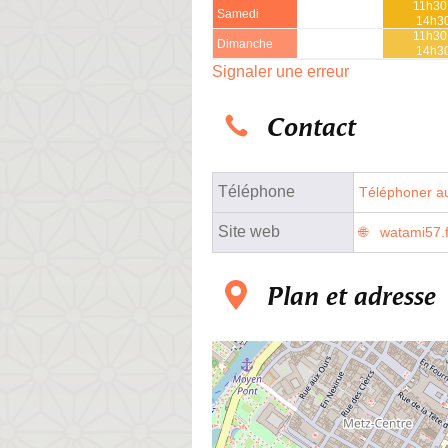
11h30
Samedi
14h3
11h30
Dimanche
14h3
Signaler une erreur
Contact
Téléphone
Téléphoner au
Site web
watami57.f
Plan et adresse